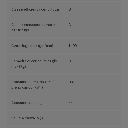
Classe efficienza centrifuga
B
Classe emissione rumore
A
centrifuga
Centrifuga max (giri/min)
1400
Capacità di carico lavaggio
9
max (Kg)
Consumo energetico 60°
0.4
pieno carico (kWh)
Consumo acqua (l)
44
Volume cestello (l)
55