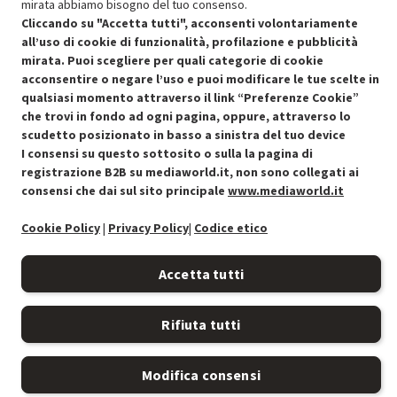
mirata abbiamo bisogno del tuo consenso.
Cliccando su "Accetta tutti", acconsenti volontariamente
all’uso di cookie di funzionalità, profilazione e pubblicità
mirata. Puoi scegliere per quali categorie di cookie
acconsentire o negare l’uso e puoi modificare le tue scelte in
Condizioni generali di vendita
Recedere dal contratto qui
qualsiasi momento attraverso il link “Preferenze Cookie”
che trovi in fondo ad ogni pagina, oppure, attraverso lo
Cookie Policy
scudetto posizionato in basso a sinistra del tuo device
I consensi su questo sottosito o sulla la pagina di
Preferenze cookie
registrazione B2B su mediaworld.it, non sono collegati ai
consensi che dai sul sito principale
www.mediaworld.it
Informativa privacy
Cookie Policy
|
Privacy Policy
|
Codice etico
Accessibilità
Accetta tutti
Rifiuta tutti
Modifica consensi