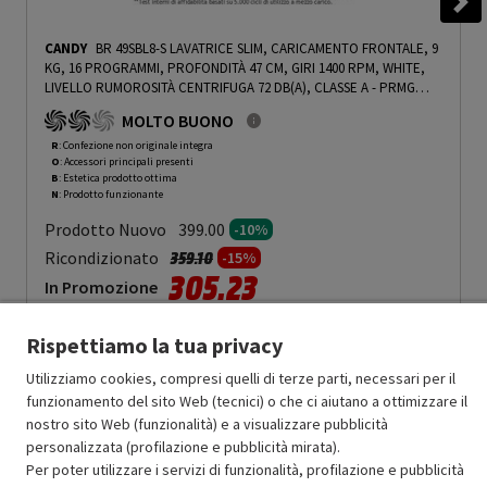
CANDY
BR 49SBL8-S LAVATRICE SLIM, CARICAMENTO FRONTALE, 9
KG, 16 PROGRAMMI, PROFONDITÀ 47 CM, GIRI 1400 RPM, WHITE,
LIVELLO RUMOROSITÀ CENTRIFUGA 72 DB(A), CLASSE A - PRMG
GRADING ROBN - 10%
-
PRMG GRADING ROBN - 10%
MOLTO BUONO
R
: Confezione non originale integra
O
: Accessori principali presenti
B
: Estetica prodotto ottima
N
: Prodotto funzionante
Prodotto Nuovo
399.00
-10%
Prezzo ridotto da
a
Ricondizionato
359.10
-15%
305.23
In Promozione
Aggiungi al carrello
Rispettiamo la tua privacy
Utilizziamo cookies, compresi quelli di terze parti, necessari per il
funzionamento del sito Web (tecnici) o che ci aiutano a ottimizzare il
SCONTO RICONDIZIONATI
nostro sito Web (funzionalità) e a visualizzare pubblicità
Approfitta dello sconto del 15% sul prodotto ricondizionato.
personalizzata (profilazione e pubblicità mirata).
Per poter utilizzare i servizi di funzionalità, profilazione e pubblicità