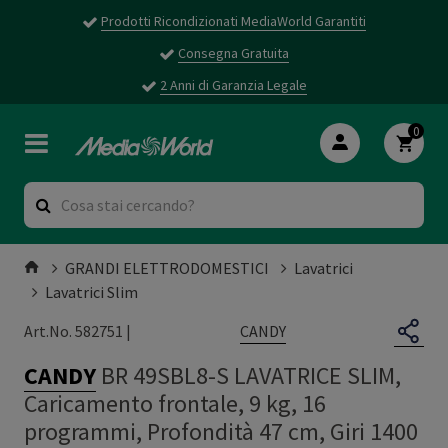
Prodotti Ricondizionati MediaWorld Garantiti
Consegna Gratuita
2 Anni di Garanzia Legale
0
GRANDI ELETTRODOMESTICI
Lavatrici
Lavatrici Slim
CANDY
Art.No. 582751 |
CANDY
BR 49SBL8-S LAVATRICE SLIM,
Caricamento frontale, 9 kg, 16
programmi, Profondità 47 cm, Giri 1400