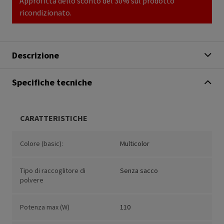
Approfitta dello sconto del 30% sul prodotto
ricondizionato.
Descrizione
Specifiche tecniche
CARATTERISTICHE
Colore (basic):
Multicolor
Tipo di raccoglitore di
Senza sacco
polvere
Potenza max (W)
110