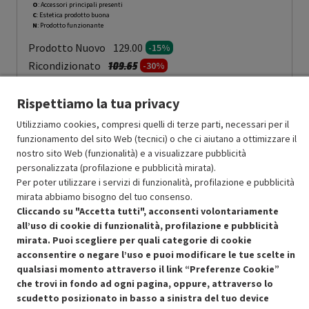
O
: Accessori principali presenti
C
: Estetica prodotto buona
N
: Prodotto funzionante
Prodotto Nuovo
129.00
-15%
Prezzo ridotto da
a
Ricondizionato
109.65
-30%
76.75
In Promozione
Rispettiamo la tua privacy
Aggiungi al carrello
Utilizziamo cookies, compresi quelli di terze parti, necessari per il
funzionamento del sito Web (tecnici) o che ci aiutano a ottimizzare il
nostro sito Web (funzionalità) e a visualizzare pubblicità
personalizzata (profilazione e pubblicità mirata).
SCONTO RICONDIZIONATI
Per poter utilizzare i servizi di funzionalità, profilazione e pubblicità
Approfitta dello sconto del 30% sul prodotto ricondizionato.
mirata abbiamo bisogno del tuo consenso.
Cliccando su "Accetta tutti", acconsenti volontariamente
all’uso di cookie di funzionalità, profilazione e pubblicità
mirata. Puoi scegliere per quali categorie di cookie
acconsentire o negare l’uso e puoi modificare le tue scelte in
qualsiasi momento attraverso il link “Preferenze Cookie”
Condizioni generali di vendita
che trovi in fondo ad ogni pagina, oppure, attraverso lo
Recedere dal contratto qui
scudetto posizionato in basso a sinistra del tuo device