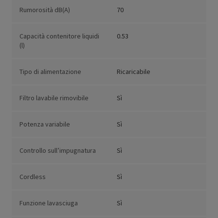
Rumorosità dB(A)
70
Capacità contenitore liquidi
0.53
(l)
Tipo di alimentazione
Ricaricabile
Filtro lavabile rimovibile
Sì
Potenza variabile
Sì
Controllo sull’impugnatura
Sì
Cordless
Sì
Funzione lavasciuga
Sì