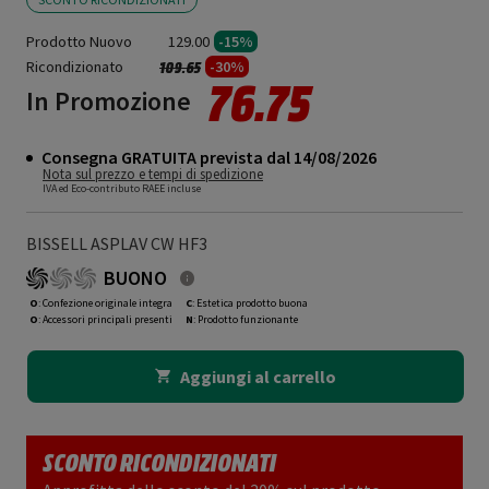
Prodotto Nuovo
129.00
-15%
Ricondizionato
Prezzo ridotto da
a
-30%
109.65
76.75
In Promozione
Consegna GRATUITA prevista dal 14/08/2026
Nota sul prezzo e tempi di spedizione
IVA ed Eco-contributo RAEE incluse
BISSELL ASPLAV CW HF3
BUONO
O
: Confezione originale integra
C
: Estetica prodotto buona
O
: Accessori principali presenti
N
: Prodotto funzionante
Aggiungi al carrello
SCONTO RICONDIZIONATI