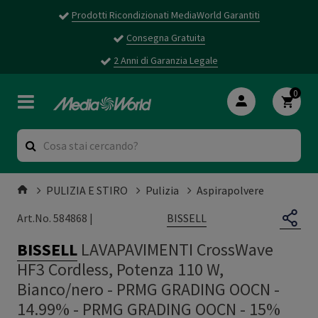
Prodotti Ricondizionati MediaWorld Garantiti
Consegna Gratuita
2 Anni di Garanzia Legale
0
PULIZIA E STIRO
Pulizia
Aspirapolvere
BISSELL
Art.No. 584868 |
BISSELL
LAVAPAVIMENTI CrossWave
HF3 Cordless, Potenza 110 W,
Bianco/nero - PRMG GRADING OOCN -
14.99%
-
PRMG GRADING OOCN - 15%