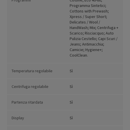
Programmi
Cotone; Eco 40-60;
Programma Sintetici;
Cottons with Prewash;
Xpress / Super Short;
Delicates / Wool /
HandWash; Mix; Centrifuga +
Scarico; Risciacquo; Auto
Pulizia Cestello; Capi Scuri /
Jeans; Antimacchia;
Camicie; Hygiene+;
CoolClean.
Temperatura regolabile
Sì
Centrifuga regolabile
Sì
Partenza ritardata
Sì
Display
Sì