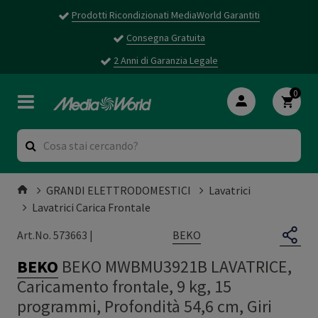
Prodotti Ricondizionati MediaWorld Garantiti
Consegna Gratuita
2 Anni di Garanzia Legale
0
GRANDI ELETTRODOMESTICI
Lavatrici
Lavatrici Carica Frontale
BEKO
Art.No. 573663 |
BEKO
BEKO MWBMU3921B LAVATRICE,
Caricamento frontale, 9 kg, 15
programmi, Profondità 54,6 cm, Giri