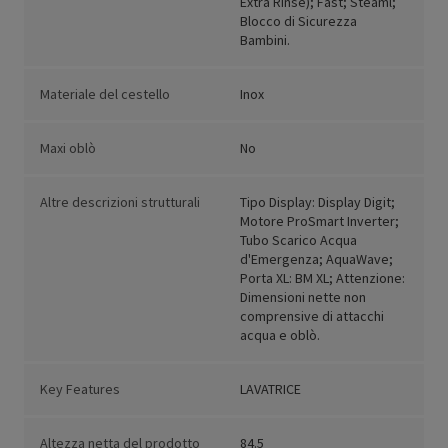
Extra Rinse); Fast; Steaml;
Blocco di Sicurezza
Bambini.
Materiale del cestello
Inox
Maxi oblò
No
Altre descrizioni strutturali
Tipo Display: Display Digit;
Motore ProSmart Inverter;
Tubo Scarico Acqua
d'Emergenza; AquaWave;
Porta XL: BM XL; Attenzione:
Dimensioni nette non
comprensive di attacchi
acqua e oblò.
Key Features
LAVATRICE
Altezza netta del prodotto
84.5