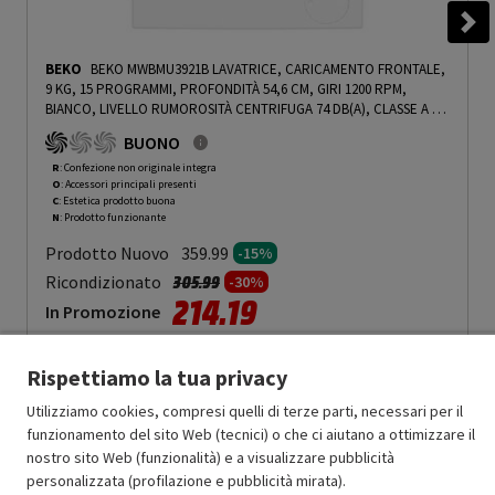
BEKO
BEKO MWBMU3921B LAVATRICE, CARICAMENTO FRONTALE,
9 KG, 15 PROGRAMMI, PROFONDITÀ 54,6 CM, GIRI 1200 RPM,
BIANCO, LIVELLO RUMOROSITÀ CENTRIFUGA 74 DB(A), CLASSE A -
PRMG GRADING ROCN - 15%
-
PRMG GRADING ROCN - 15%
BUONO
R
: Confezione non originale integra
O
: Accessori principali presenti
C
: Estetica prodotto buona
N
: Prodotto funzionante
Prodotto Nuovo
359.99
-15%
Prezzo ridotto da
a
Ricondizionato
305.99
-30%
214.19
In Promozione
Aggiungi al carrello
Rispettiamo la tua privacy
Utilizziamo cookies, compresi quelli di terze parti, necessari per il
funzionamento del sito Web (tecnici) o che ci aiutano a ottimizzare il
OFFERTE IMPERDIBILI
nostro sito Web (funzionalità) e a visualizzare pubblicità
Risparmio garantito rispetto al corrispondente prodotto nuovo.
personalizzata (profilazione e pubblicità mirata).