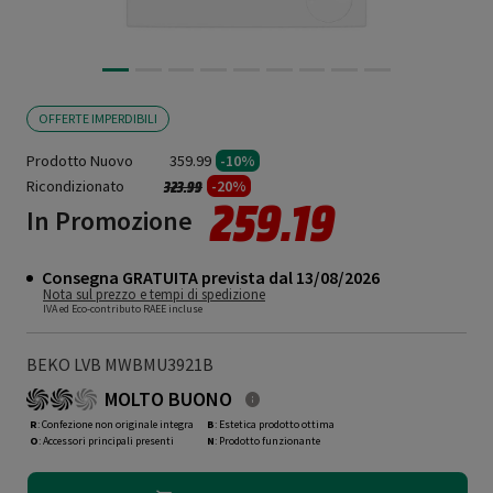
OFFERTE IMPERDIBILI
Prodotto Nuovo
359.99
-10%
Ricondizionato
Prezzo ridotto da
a
-20%
323.99
259.19
In Promozione
Consegna GRATUITA prevista dal 13/08/2026
Nota sul prezzo e tempi di spedizione
IVA ed Eco-contributo RAEE incluse
BEKO LVB MWBMU3921B
MOLTO BUONO
R
: Confezione non originale integra
B
: Estetica prodotto ottima
O
: Accessori principali presenti
N
: Prodotto funzionante