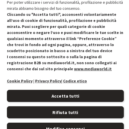
Per poter utilizzare i servizi di funzionalità, profilazione e pubblicità
mirata abbiamo bisogno del tuo consenso.
Cliccando su "Accetta tutti", acconsenti volontariamente
all’uso di cookie di funzionalità, profilazione e pubblicità
mirata. Puoi scegliere per quali categorie di cookie
acconsentire o negare l’uso e puoi modificare le tue scelte in
Condizioni generali di vendita
Recedere dal contratto qui
qualsiasi momento attraverso il link “Preferenze Cookie”
che trovi in fondo ad ogni pagina, oppure, attraverso lo
Cookie Policy
scudetto posizionato in basso a sinistra del tuo device
I consensi su questo sottosito o sulla la pagina di
Preferenze cookie
registrazione B2B su mediaworld.it, non sono collegati ai
consensi che dai sul sito principale
www.mediaworld.it
Informativa privacy
Cookie Policy
|
Privacy Policy
|
Codice etico
Accessibilità
Accetta tutti
Rifiuta tutti
Modifica consensi