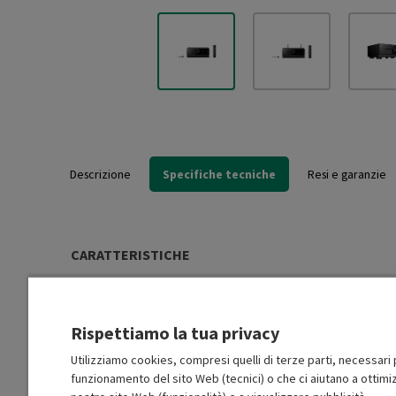
Descrizione
Specifiche tecniche
Resi e garanzie
CARATTERISTICHE
Potenza per canale (W)
100
Rispettiamo la tua privacy
Numero canali
7.2
Utilizziamo cookies, compresi quelli di terze parti, necessari p
funzionamento del sito Web (tecnici) o che ci aiutano a ottimiz
Impedenza (ohm)
8