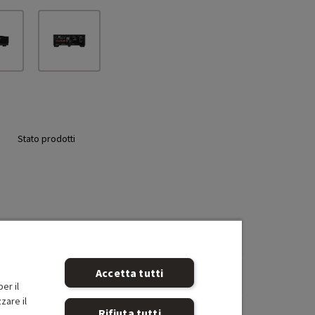
Stato prodotti
Accetta tutti
er il
zare il
Rifiuta tutti