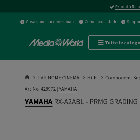
Prodotti Rico
Cosa sono i ricondizionati
Come acquistarli
Support
Tutte le catego
TV E HOME CINEMA
Hi-Fi
Componenti Sep
Art.No. 428972 |
YAMAHA
YAMAHA
RX-A2ABL
-
PRMG GRADING 