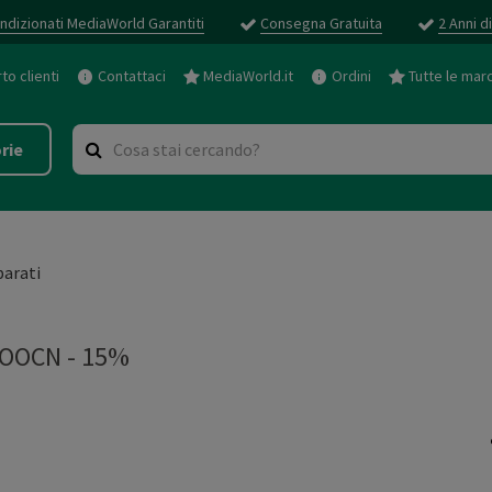
ndizionati MediaWorld Garantiti
Consegna Gratuita
2 Anni d
o clienti
Contattaci
MediaWorld.it
Ordini
Tutte le mar
rie
arati
OOCN - 15%