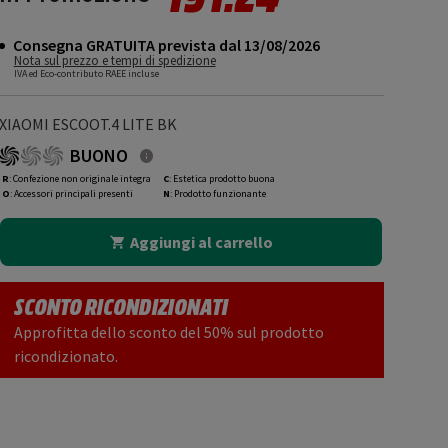
Consegna GRATUITA prevista dal 13/08/2026
Nota sul prezzo e tempi di spedizione
IVA ed Eco-contributo RAEE incluse
XIAOMI ESCOOT.4 LITE BK
BUONO
R
: Confezione non originale integra
C
: Estetica prodotto buona
O
: Accessori principali presenti
N
: Prodotto funzionante
Aggiungi al carrello
SCONTO RICONDIZIONATI
Approfitta dello sconto del 50% sul prodotto
ricondizionato.