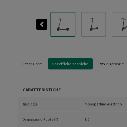
Previous
Descrizione
Specifiche tecniche
Resi e garanzie
CARATTERISTICHE
tipologia
Monopattino elettrico
Dimensione Ruota (“)
8.5