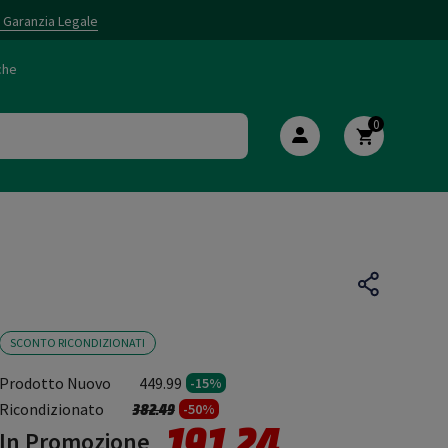
i Garanzia Legale
che
0
SCONTO RICONDIZIONATI
Prodotto Nuovo
449.99
-15%
Prezzo ridotto da
a
Ricondizionato
382.49
-50%
191.24
In Promozione