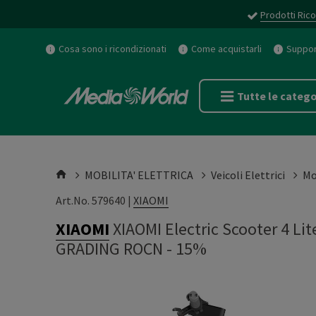
Prodotti Rico
Cosa sono i ricondizionati
Come acquistarli
Support
Tutte le catego
MOBILITA' ELETTRICA
Veicoli Elettrici
Mo
Art.No. 579640 |
XIAOMI
XIAOMI
XIAOMI Electric Scooter 4 L
GRADING ROCN - 15%