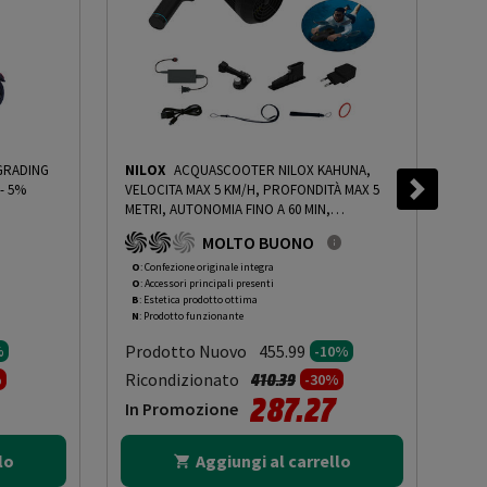
NILOX
ACQUASCOOTER NILOX KAHUNA,
VIV
- 5%
VELOCITA MAX 5 KM/H, PROFONDITÀ MAX 5
VIV
METRI, AUTONOMIA FINO A 60 MIN,
VEL
CONTROLLO REMOTO, COMPATIBILE CON
AUT
MOLTO BUONO
SUP - PRMG GRADING OOBN - 10%
-
PRMG
100
GRADING OOBN - 10%
PRM
O
: Confezione originale integra
R
: 
O
: Accessori principali presenti
O
: 
B
: Estetica prodotto ottima
C
: 
N
: Prodotto funzionante
N
: 
Prodotto Nuovo
Pr
455.99
%
-10%
to da
Prezzo ridotto da
a
Ricondizionato
Ric
410.39
%
-30%
287.27
In Promozione
In
lo
Aggiungi al carrello