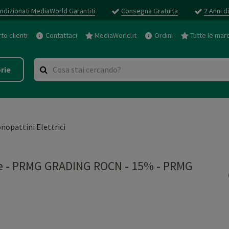
ndizionati MediaWorld Garantiti
Consegna Gratuita
2 Anni d
o clienti
Contattaci
MediaWorld.it
Ordini
Tutte le mar
rie
nopattini Elettrici
ite - PRMG GRADING ROCN - 15%
-
PRMG