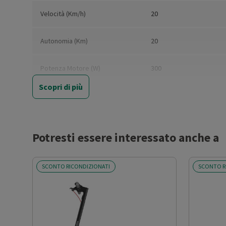
Velocità (Km/h)
20
Autonomia (Km)
20
Potenza Motore (W)
300
Scopri di più
Portata Massima (Kg)
100
Luci Frontali
Si
Potresti essere interessato anche a
Pieghevole
Si
SCONTO RICONDIZIONATI
SCONTO R
Sistema Frenante
Posteriore: freno a a tam
Display
Sì