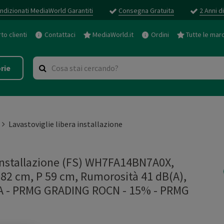
ndizionati MediaWorld Garantiti
Consegna Gratuita
2 Anni d
o clienti
Contattaci
MediaWorld.it
Ordini
Tutte le mar
rie
Lavastoviglie libera installazione
installazione (FS) WH7FA14BN7A0X,
 82 cm, P 59 cm, Rumorosità 41 dB(A),
e A - PRMG GRADING ROCN - 15%
-
PRMG