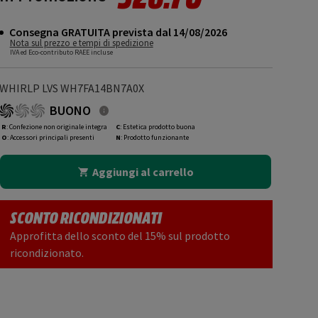
Consegna GRATUITA prevista dal 14/08/2026
Nota sul prezzo e tempi di spedizione
IVA ed Eco-contributo RAEE incluse
WHIRLP LVS WH7FA14BN7A0X
BUONO
R
: Confezione non originale integra
C
: Estetica prodotto buona
O
: Accessori principali presenti
N
: Prodotto funzionante
Aggiungi al carrello
SCONTO RICONDIZIONATI
Approfitta dello sconto del 15% sul prodotto
ricondizionato.