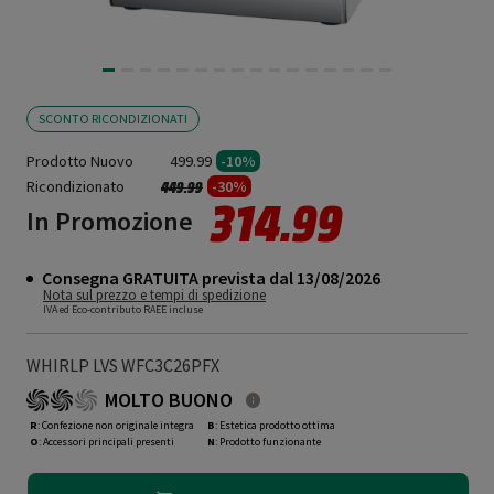
SCONTO RICONDIZIONATI
Prodotto Nuovo
499.99
-10%
Ricondizionato
Prezzo ridotto da
a
-30%
449.99
314.99
In Promozione
Consegna GRATUITA prevista dal 13/08/2026
Nota sul prezzo e tempi di spedizione
IVA ed Eco-contributo RAEE incluse
WHIRLP LVS WFC3C26PFX
MOLTO BUONO
R
: Confezione non originale integra
B
: Estetica prodotto ottima
O
: Accessori principali presenti
N
: Prodotto funzionante