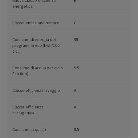
Nuova Classe efficienza
E
energetica
Classe emissione rumore
C
Consumo di energia del
95
programma eco (kwh/100
cicli)
Consumo di acqua per ciclo
9.5
Eco (litri)
Classe efficienza lavaggio
A
Classe efficienza
A
asciugatura
Consumo acqua (l)
9.5