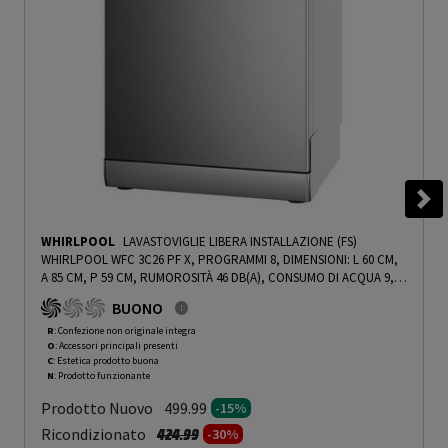
WHIRLPOOL
LAVASTOVIGLIE LIBERA INSTALLAZIONE (FS)
WHIRLPOOL WFC 3C26 PF X, PROGRAMMI 8, DIMENSIONI: L 60 CM,
A 85 CM, P 59 CM, RUMOROSITÀ 46 DB(A), CONSUMO DI ACQUA 9,5
L, INOX, CLASSE E - PRMG GRADING ROCN - 15%
-
PRMG GRADING
BUONO
ROCN - 15%
R
: Confezione non originale integra
O
: Accessori principali presenti
C
: Estetica prodotto buona
N
: Prodotto funzionante
Prodotto Nuovo
499.99
-15%
Prezzo ridotto da
a
Ricondizionato
424.99
-30%