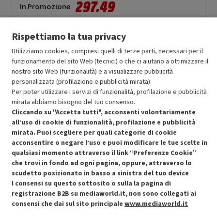
297.49
In Promozione
Aggiungi al carrello
Rispettiamo la tua privacy
Utilizziamo cookies, compresi quelli di terze parti, necessari per il
funzionamento del sito Web (tecnici) o che ci aiutano a ottimizzare il
SCONTO RICONDIZIONATI
nostro sito Web (funzionalità) e a visualizzare pubblicità
Approfitta dello sconto del 30% sul prodotto ricondizionato.
personalizzata (profilazione e pubblicità mirata).
Per poter utilizzare i servizi di funzionalità, profilazione e pubblicità
mirata abbiamo bisogno del tuo consenso.
Cliccando su "Accetta tutti", acconsenti volontariamente
all’uso di cookie di funzionalità, profilazione e pubblicità
mirata. Puoi scegliere per quali categorie di cookie
acconsentire o negare l’uso e puoi modificare le tue scelte in
Condizioni generali di vendita
Recedere dal contratto qui
qualsiasi momento attraverso il link “Preferenze Cookie”
che trovi in fondo ad ogni pagina, oppure, attraverso lo
Cookie Policy
scudetto posizionato in basso a sinistra del tuo device
I consensi su questo sottosito o sulla la pagina di
Preferenze cookie
registrazione B2B su mediaworld.it, non sono collegati ai
consensi che dai sul sito principale
www.mediaworld.it
Informativa privacy