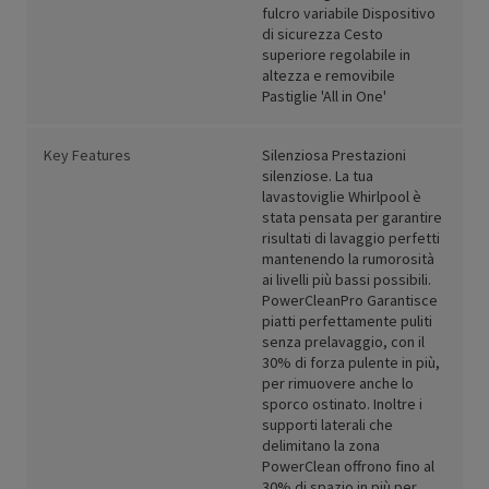
fulcro variabile Dispositivo
di sicurezza Cesto
superiore regolabile in
altezza e removibile
Pastiglie 'All in One'
Key Features
Silenziosa Prestazioni
silenziose. La tua
lavastoviglie Whirlpool è
stata pensata per garantire
risultati di lavaggio perfetti
mantenendo la rumorosità
ai livelli più bassi possibili.
PowerCleanPro Garantisce
piatti perfettamente puliti
senza prelavaggio, con il
30% di forza pulente in più,
per rimuovere anche lo
sporco ostinato. Inoltre i
supporti laterali che
delimitano la zona
PowerClean offrono fino al
30% di spazio in più per