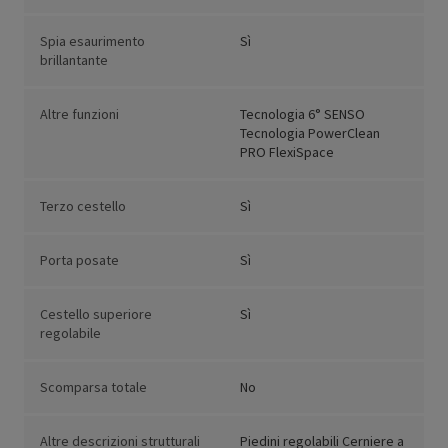
Spia esaurimento
Sì
brillantante
Altre funzioni
Tecnologia 6° SENSO
Tecnologia PowerClean
PRO FlexiSpace
Terzo cestello
Sì
Porta posate
Sì
Cestello superiore
Sì
regolabile
Scomparsa totale
No
Altre descrizioni strutturali
Piedini regolabili Cerniere a