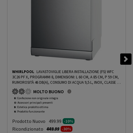
WHIRLPOOL
LAVASTOVIGLIE LIBERA INSTALLAZIONE (FS) WFC
3C26 PF X, PROGRAMMI 8, DIMENSIONI: L 60 CM, A 85 CM, P 59 CM,
RUMOROSITÀ 46 DB(A), CONSUMO DI ACQUA 9,5 L, INOX, CLASSE E
- PRMG GRADING ROBN - 10%
-
PRMG GRADING ROBN - 10%
MOLTO BUONO
R
: Confezione non originale integra
O
: Accessori principali presenti
B
: Estetica prodotto ottima
N
: Prodotto funzionante
Prodotto Nuovo
499.99
-10%
Prezzo ridotto da
a
Ricondizionato
449.99
-30%