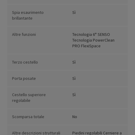
Spia esaurimento
Sì
brillantante
Altre funzioni
Tecnologia 6° SENSO
Tecnologia PowerClean
PRO FlexiSpace
Terzo cestello
Sì
Porta posate
Sì
Cestello superiore
Sì
regolabile
Scomparsa totale
No
Altre descrizioni strutturali
Piedini regolabili Cerniere a