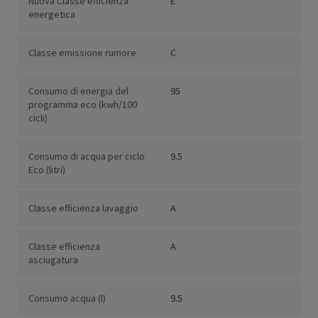
Nuova Classe efficienza
E
energetica
Classe emissione rumore
C
Consumo di energia del
95
programma eco (kwh/100
cicli)
Consumo di acqua per ciclo
9.5
Eco (litri)
Classe efficienza lavaggio
A
Classe efficienza
A
asciugatura
Consumo acqua (l)
9.5