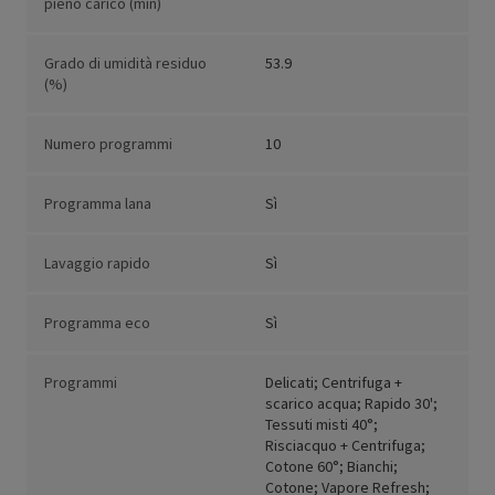
pieno carico (min)
Grado di umidità residuo
53.9
(%)
Numero programmi
10
Programma lana
Sì
Lavaggio rapido
Sì
Programma eco
Sì
Programmi
Delicati; Centrifuga +
scarico acqua; Rapido 30';
Tessuti misti 40°;
Risciacquo + Centrifuga;
Cotone 60°; Bianchi;
Cotone; Vapore Refresh;