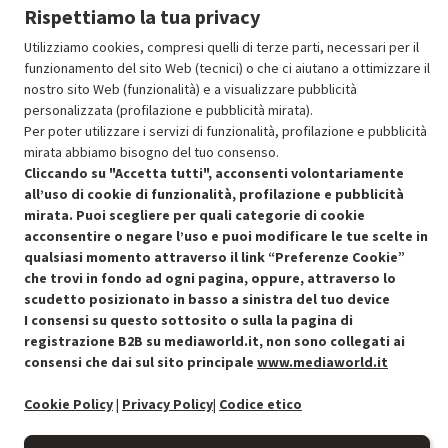
Aggiungi al carrello
Rispettiamo la tua privacy
Utilizziamo cookies, compresi quelli di terze parti, necessari per il
funzionamento del sito Web (tecnici) o che ci aiutano a ottimizzare il
SCONTO RICONDIZIONATI
nostro sito Web (funzionalità) e a visualizzare pubblicità
Approfitta dello sconto del 50% sul prodotto ricondizionato.
personalizzata (profilazione e pubblicità mirata).
Per poter utilizzare i servizi di funzionalità, profilazione e pubblicità
mirata abbiamo bisogno del tuo consenso.
Cliccando su "Accetta tutti", acconsenti volontariamente
all’uso di cookie di funzionalità, profilazione e pubblicità
mirata. Puoi scegliere per quali categorie di cookie
acconsentire o negare l’uso e puoi modificare le tue scelte in
Condizioni generali di vendita
Recedere dal contratto qui
qualsiasi momento attraverso il link “Preferenze Cookie”
che trovi in fondo ad ogni pagina, oppure, attraverso lo
Cookie Policy
scudetto posizionato in basso a sinistra del tuo device
I consensi su questo sottosito o sulla la pagina di
Preferenze cookie
registrazione B2B su mediaworld.it, non sono collegati ai
consensi che dai sul sito principale
www.mediaworld.it
Informativa privacy
Cookie Policy
|
Privacy Policy
|
Codice etico
Accessibilità