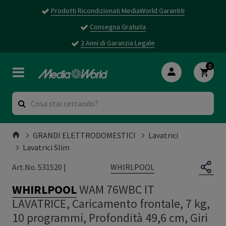
Prodotti Ricondizionati MediaWorld Garantiti
Consegna Gratuita
2 Anni di Garanzia Legale
0
GRANDI ELETTRODOMESTICI
Lavatrici
Lavatrici Slim
WHIRLPOOL
Art.No. 531520 |
WHIRLPOOL
WAM 76WBC IT
LAVATRICE, Caricamento frontale, 7 kg,
10 programmi, Profondità 49,6 cm, Giri