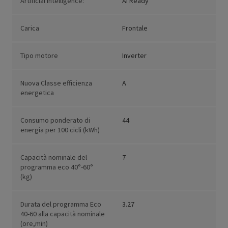
Artificial Intelligence:
AI Ready
Carica
Frontale
Tipo motore
Inverter
Nuova Classe efficienza
A
energetica
Consumo ponderato di
44
energia per 100 cicli (kWh)
Capacità nominale del
7
programma eco 40°-60°
(kg)
Durata del programma Eco
3.27
40-60 alla capacità nominale
(ore,min)