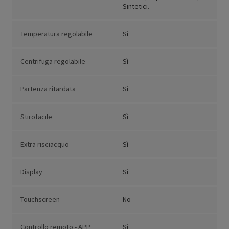
Sintetici.
Temperatura regolabile
Sì
Centrifuga regolabile
Sì
Partenza ritardata
Sì
Stirofacile
Sì
Extra risciacquo
Sì
Display
Sì
Touchscreen
No
Controllo remoto - APP
Sì