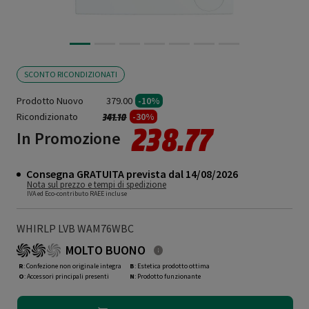
SCONTO RICONDIZIONATI
Prodotto Nuovo
379.00
-10%
Ricondizionato
Prezzo ridotto da
a
-30%
341.10
238.77
In Promozione
Consegna GRATUITA prevista dal 14/08/2026
Nota sul prezzo e tempi di spedizione
IVA ed Eco-contributo RAEE incluse
WHIRLP LVB WAM76WBC
MOLTO BUONO
R
: Confezione non originale integra
B
: Estetica prodotto ottima
O
: Accessori principali presenti
N
: Prodotto funzionante