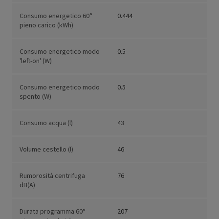
Consumo energetico 60°
0.444
pieno carico (kWh)
Consumo energetico modo
0.5
'left-on' (W)
Consumo energetico modo
0.5
spento (W)
Consumo acqua (l)
43
Volume cestello (l)
46
Rumorosità centrifuga
76
dB(A)
Durata programma 60°
207