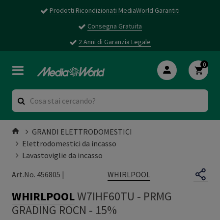
Prodotti Ricondizionati MediaWorld Garantiti
Consegna Gratuita
2 Anni di Garanzia Legale
0
GRANDI ELETTRODOMESTICI
Elettrodomestici da incasso
Lavastoviglie da incasso
WHIRLPOOL
Art.No. 456805 |
WHIRLPOOL
W7IHF60TU
-
PRMG
GRADING ROCN - 15%