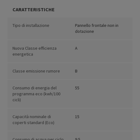
CARATTERISTICHE
Tipo di installazione
Pannello frontale non in
dotazione
Nuova Classe efficienza
A
energetica
Classe emissione rumore
B
Consumo di energia del
55
programma eco (kwh/100
cicli)
Capacità nominale di
15
coperti standard (Eco)
Consumo di acqua per ciclo
9.5