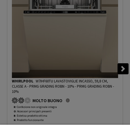
WHIRLPOOL
W7IHF60TU LAVASTOVIGLIE INCASSO, 59,8 CM,
CLASSE A - PRMG GRADING ROBN - 10%
-
PRMG GRADING ROBN -
10%
MOLTO BUONO
R
: Confezione non originale integra
O
: Accessori principali presenti
B
: Estetica prodotto ottima
N
: Prodotto funzionante
Prodotto Nuovo
899.99
-10%