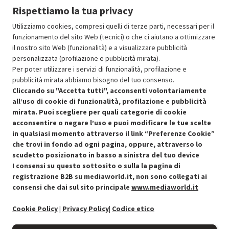
Rispettiamo la tua privacy
Prezzo ridotto da
a
Ricondizionato
809.99
-50%
404.99
In Promozione
Utilizziamo cookies, compresi quelli di terze parti, necessari per il
funzionamento del sito Web (tecnici) o che ci aiutano a ottimizzare
il nostro sito Web (funzionalità) e a visualizzare pubblicità
Aggiungi al carrello
personalizzata (profilazione e pubblicità mirata).
Per poter utilizzare i servizi di funzionalità, profilazione e
pubblicità mirata abbiamo bisogno del tuo consenso.
SCONTO RICONDIZIONATI
Cliccando su "Accetta tutti", acconsenti volontariamente
Approfitta dello sconto del 50% sul prodotto ricondizionato.
all’uso di cookie di funzionalità, profilazione e pubblicità
mirata. Puoi scegliere per quali categorie di cookie
acconsentire o negare l’uso e puoi modificare le tue scelte
in qualsiasi momento attraverso il link “Preferenze Cookie”
che trovi in fondo ad ogni pagina, oppure, attraverso lo
scudetto posizionato in basso a sinistra del tuo device
I consensi su questo sottosito o sulla la pagina di
Condizioni generali di vendita
Recedere dal contratto qui
registrazione B2B su mediaworld.it, non sono collegati ai
consensi che dai sul sito principale
www.mediaworld.it
Cookie Policy
Cookie Policy
|
Privacy Policy
|
Codice etico
Preferenze cookie