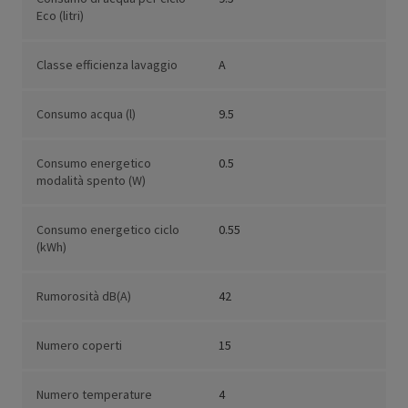
Eco (litri)
Classe efficienza lavaggio
A
Consumo acqua (l)
9.5
Consumo energetico
0.5
modalità spento (W)
Consumo energetico ciclo
0.55
(kWh)
Rumorosità dB(A)
42
Numero coperti
15
Numero temperature
4