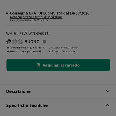
Consegna GRATUITA prevista dal 14/08/2026
Nota sul prezzo e tempi di spedizione
IVA ed Eco-contributo RAEE incluse
WHIRLP LVS W7IHF60TU
BUONO
R
: Confezione non originale integra
C
: Estetica prodotto buona
O
: Accessori principali presenti
N
: Prodotto funzionante
Aggiungi al carrello
Descrizione
Specifiche tecniche