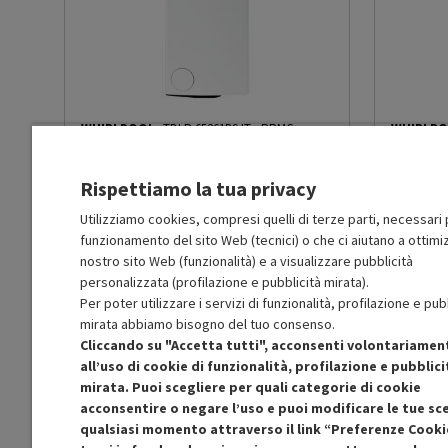
Classe efficienza centrifuga
B
Classe emissione rumore
C
centrifuga
WHIRLPOOL
TDLR 65261BS IT
-
PRMG
WHIRLP
GRADING ROBN - 10%
GRADING 
Centrifuga max (giri/min)
1200
Rispettiamo la tua privacy
MOLTO BUONO
Utilizziamo cookies, compresi quelli di terze parti, necessari p
R
: Confezione non originale integra
R
: Confezio
Capacità di carico lavaggio
6.5
O
: Accessori principali presenti
O
: Accessor
funzionamento del sito Web (tecnici) o che ci aiutano a ottimiz
max (Kg)
B
: Estetica prodotto ottima
B
: Estetica
nostro sito Web (funzionalità) e a visualizzare pubblicità
N
: Prodotto funzionante
N
: Prodotto
personalizzata (profilazione e pubblicità mirata).
Prodotto Nuovo
Prodott
399.99
-10%
Consumo energetico 60° pieno
0.435
Per poter utilizzare i servizi di funzionalità, profilazione e pub
359.99
carico (kWh)
Ricondizionato
Ricondi
mirata abbiamo bisogno del tuo consenso.
Cliccando su "Accetta tutti", acconsenti volontariamen
all’uso di cookie di funzionalità, profilazione e pubblici
Aggiungi al carrello
Consumo energetico modo
0.11
mirata. Puoi scegliere per quali categorie di cookie
'left-on' (W)
acconsentire o negare l’uso e puoi modificare le tue sce
qualsiasi momento attraverso il link “Preferenze Cooki
Consumo energetico modo
0.11