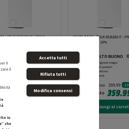
OOL
TDLR 65261BS IT
-
PRMG
WHIRLPOOL
TDLR 65261BS IT
-
P
ROBN - 10%
GRADING ROBN - 10%
MOLTO BUONO
MOLTO BUONO
Accetta tutti
er il
ne non originale integra
R
: Confezione non originale integra
i principali presenti
O
: Accessori principali presenti
zare il
 prodotto ottima
B
: Estetica prodotto ottima
Rifiuta tutti
 funzionante
N
: Prodotto funzionante
o Nuovo
Prodotto Nuovo
399.99
399.99
-10%
-1
blicità
359.99
359.9
Modifica consensi
zionato
Ricondizionato
te
tà
Aggiungi al carrello
Aggiungi al carrel
lte in
e” che