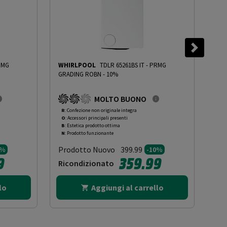
RMG
WHIRLPOOL
TDLR 65261BS IT
-
PRMG
WH
GRADING ROBN - 10%
GRA
MOLTO BUONO
R
: Confezione non originale integra
R
: 
O
: Accessori principali presenti
O
: 
B
: Estetica prodotto ottima
B
: 
N
: Prodotto funzionante
N
: 
Prodotto Nuovo
Pr
399.99
0%
-10%
9
359.99
Ricondizionato
Ri
lo
Aggiungi al carrello