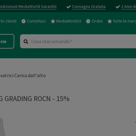
ndizionati MediaWorld Garantiti
Consegna Gratuita
2 Anni d
o clienti
Contattaci
MediaWorld.it
Ordini
Tutte le mar
rie
vatrici Carica dall'alto
G GRADING ROCN - 15%