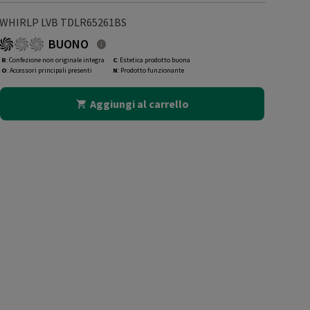
WHIRLP LVB TDLR65261BS
BUONO
R
: Confezione non originale integra
C
: Estetica prodotto buona
O
: Accessori principali presenti
N
: Prodotto funzionante
Aggiungi al carrello