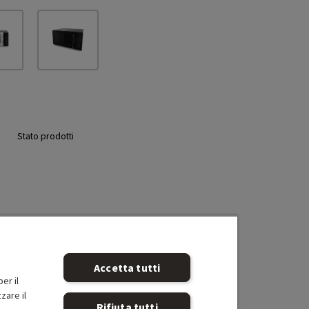
Stato prodotti
Accetta tutti
er il
zare il
Rifiuta tutti