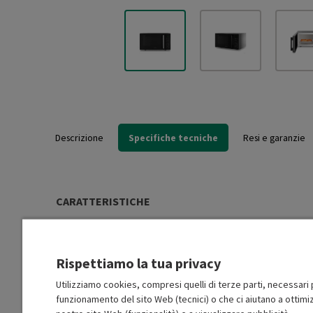
Descrizione
Specifiche tecniche
Resi e garanzie
CARATTERISTICHE
Tipo di installazione
Libera installazione (FS)
Rispettiamo la tua privacy
Potenza mwo (W)
900
Utilizziamo cookies, compresi quelli di terze parti, necessari p
funzionamento del sito Web (tecnici) o che ci aiutano a ottimiz
Potenza grill (W)
1050