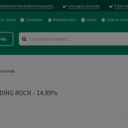
ndizionati MediaWorld Garantiti
Consegna Gratuita
2 Anni d
o clienti
Contattaci
MediaWorld.it
Ordini
Tutte le mar
rie
croonde
DING ROCN - 14.99%