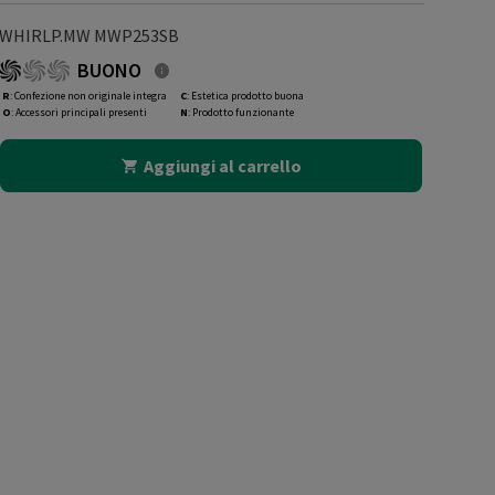
WHIRLP.MW MWP253SB
BUONO
R
: Confezione non originale integra
C
: Estetica prodotto buona
O
: Accessori principali presenti
N
: Prodotto funzionante
Aggiungi al carrello