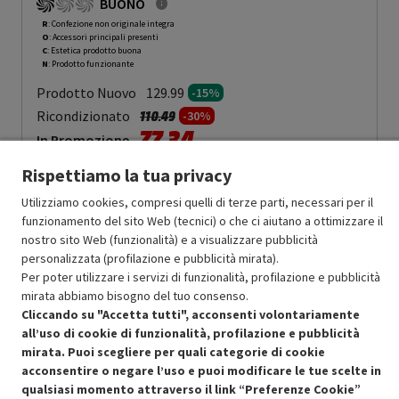
BUONO
R
: Confezione non originale integra
O
: Accessori principali presenti
C
: Estetica prodotto buona
N
: Prodotto funzionante
Prodotto Nuovo
129.99
-15%
Prezzo ridotto da
a
Ricondizionato
110.49
-30%
77.34
In Promozione
Rispettiamo la tua privacy
Aggiungi al carrello
Utilizziamo cookies, compresi quelli di terze parti, necessari per il
funzionamento del sito Web (tecnici) o che ci aiutano a ottimizzare il
nostro sito Web (funzionalità) e a visualizzare pubblicità
SCONTO RICONDIZIONATI
personalizzata (profilazione e pubblicità mirata).
Approfitta dello sconto del 30% sul prodotto ricondizionato.
Per poter utilizzare i servizi di funzionalità, profilazione e pubblicità
mirata abbiamo bisogno del tuo consenso.
Cliccando su "Accetta tutti", acconsenti volontariamente
all’uso di cookie di funzionalità, profilazione e pubblicità
mirata. Puoi scegliere per quali categorie di cookie
acconsentire o negare l’uso e puoi modificare le tue scelte in
qualsiasi momento attraverso il link “Preferenze Cookie”
Condizioni generali di vendita