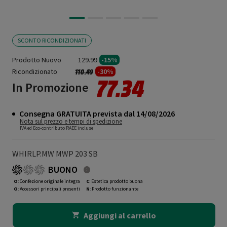
SCONTO RICONDIZIONATI
Prodotto Nuovo
129.99
-15%
Ricondizionato
Prezzo ridotto da
a
-30%
110.49
77.34
In Promozione
Consegna GRATUITA prevista dal 14/08/2026
Nota sul prezzo e tempi di spedizione
IVA ed Eco-contributo RAEE incluse
WHIRLP.MW MWP 203 SB
BUONO
O
: Confezione originale integra
C
: Estetica prodotto buona
O
: Accessori principali presenti
N
: Prodotto funzionante
Aggiungi al carrello