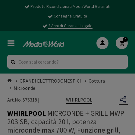
Prodotti Ricondizionati MediaWorld Garantiti
Consegna Gratuita
2 Anni di Garanzia Legale
0
GRANDI ELETTRODOMESTICI
Cottura
Microonde
WHIRLPOOL
Art.No. 576318 |
WHIRLPOOL
MICROONDE + GRILL MWP
203 SB, capacità 20 l, potenza
microonde max 700 W, Funzione grill,