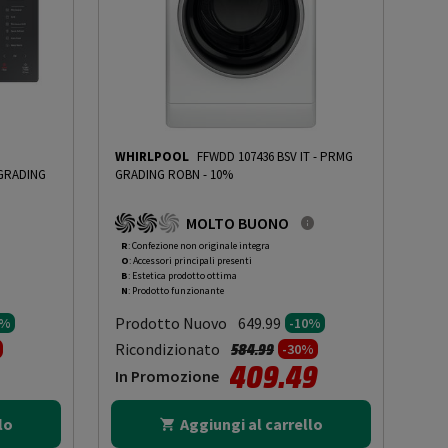
WHIRLPOOL
FFWDD 107436 BSV IT
-
PRMG
GRADING
GRADING ROBN - 10%
MOLTO BUONO
R
: Confezione non originale integra
O
: Accessori principali presenti
B
: Estetica prodotto ottima
N
: Prodotto funzionante
Prodotto Nuovo
649.99
5%
-10%
to da
Prezzo ridotto da
a
Ricondizionato
584.99
-30%
409.49
In Promozione
lo
Aggiungi al carrello