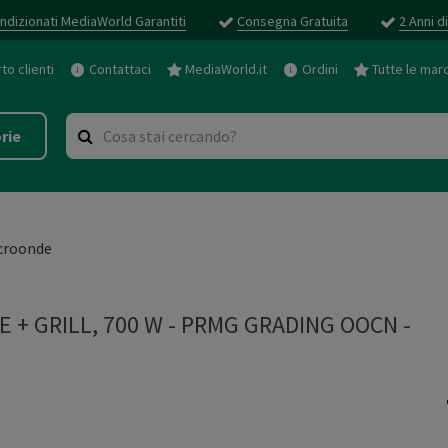
ndizionati MediaWorld Garantiti
Consegna Gratuita
2 Anni d
o clienti
Contattaci
MediaWorld.it
Ordini
Tutte le mar
rie
croonde
 + GRILL, 700 W
-
PRMG GRADING OOCN -