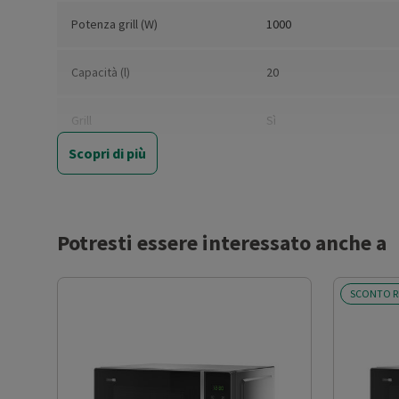
Potenza grill (W)
1000
Capacità (l)
20
Grill
Sì
Scopri di più
Cottura combinata
No
Ventilato
No
Potresti essere interessato anche a
Pannello comandi
Elettronico
SCONTO R
Display
Sì
Touch control
Sì