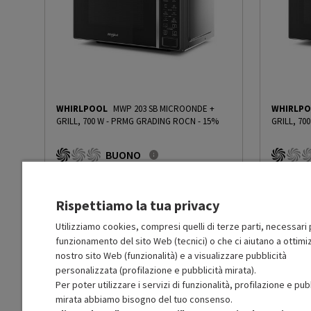
Timer
Sì
Numero di livelli di potenza
5
Sistema Inverter
No
WHIRLPOOL
MWP 203 SB MICROONDE +
WHIRLP
Sistema apertura porta
Manuale a libro
GRILL, 700 W
-
PRMG GRADING ROCN - 15%
GRILL, 70
BUONO
Segnale fine cottura
Sì
R
: Confezione non originale integra
R
: Confezio
O
: Accessori principali presenti
O
: Accessor
C
: Estetica prodotto buona
C
: Estetica
Cottura Crisp
No
Rispettiamo la tua privacy
N
: Prodotto funzionante
N
: Prodotto
Prodotto Nuovo
Prodott
129.99
-15%
Utilizziamo cookies, compresi quelli di terze parti, necessari p
Cottura a vapore
No
110.49
funzionamento del sito Web (tecnici) o che ci aiutano a ottimiz
Ricondi
Ricondizionato
nostro sito Web (funzionalità) e a visualizzare pubblicità
In Prom
personalizzata (profilazione e pubblicità mirata).
Preimpostazione programmi
Sì
Aggiungi al carrello
cottura
Per poter utilizzare i servizi di funzionalità, profilazione e pub
mirata abbiamo bisogno del tuo consenso.