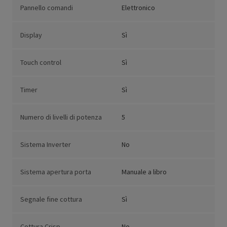
Pannello comandi
Elettronico
Display
Sì
Touch control
Sì
Timer
Sì
Numero di livelli di potenza
5
Sistema Inverter
No
Sistema apertura porta
Manuale a libro
Segnale fine cottura
Sì
Cottura Crisp
No