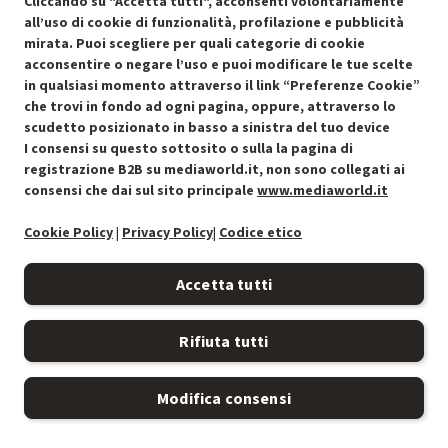
SCONTO RICONDIZIONATI
Cliccando su "Accetta tutti", acconsenti volontariamente
Approfitta dello sconto del 30% sul prodotto ricondizionato.
all’uso di cookie di funzionalità, profilazione e pubblicità
mirata. Puoi scegliere per quali categorie di cookie
acconsentire o negare l’uso e puoi modificare le tue scelte
in qualsiasi momento attraverso il link “Preferenze Cookie”
che trovi in fondo ad ogni pagina, oppure, attraverso lo
scudetto posizionato in basso a sinistra del tuo device
I consensi su questo sottosito o sulla la pagina di
Condizioni generali di vendita
Recedere dal contratto qui
registrazione B2B su mediaworld.it, non sono collegati ai
consensi che dai sul sito principale
www.mediaworld.it
Cookie Policy
Cookie Policy
|
Privacy Policy
|
Codice etico
Preferenze cookie
Accetta tutti
Informativa privacy
Rifiuta tutti
Accessibilità
Modifica consensi