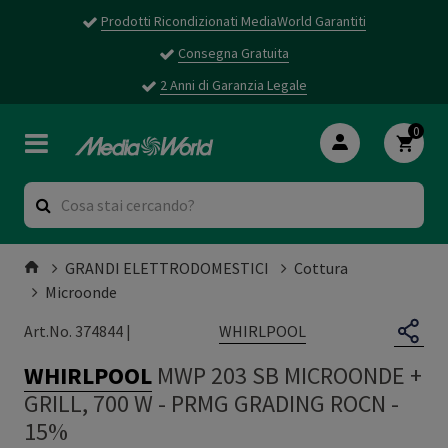
Prodotti Ricondizionati MediaWorld Garantiti
Consegna Gratuita
2 Anni di Garanzia Legale
0
GRANDI ELETTRODOMESTICI
Cottura
Microonde
WHIRLPOOL
Art.No. 374844 |
WHIRLPOOL
MWP 203 SB MICROONDE +
GRILL, 700 W
-
PRMG GRADING ROCN -
15%