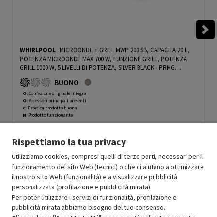
WHIRLPOOL
MICROONDE + GRILL MWP 203 SB, CAPACITÀ 20 L,
POTENZA MICROONDE MAX 700 W, FUNZIONE GRILL, POTENZA
GRILL 1000 W, 5 LIVELLI DI POTENZA, SILVER BLACK - PRMG
GRADING OOCN - 15%
-
PRMG GRADING OOCN - 15%
BUONO
O
: Confezione originale integra
O
: Accessori principali presenti
C
: Estetica prodotto buona
N
: Prodotto funzionante
Prodotto Nuovo
129.99
-15%
Rispettiamo la tua privacy
Prezzo ridotto da
a
Ricondizionato
110.49
-30%
77.34
In Promozione
Utilizziamo cookies, compresi quelli di terze parti, necessari per il
funzionamento del sito Web (tecnici) o che ci aiutano a ottimizzare
il nostro sito Web (funzionalità) e a visualizzare pubblicità
Aggiungi al carrello
personalizzata (profilazione e pubblicità mirata).
Per poter utilizzare i servizi di funzionalità, profilazione e
pubblicità mirata abbiamo bisogno del tuo consenso.