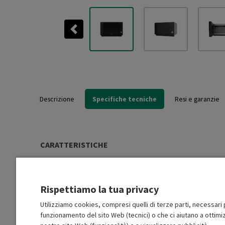
Previous
Descrizione
Specifiche tecniche
Resi e garanzie
CARATTERISTICHE
Tipo di installazione
Libera installazione (FS)
Rispettiamo la tua privacy
Potenza mwo (W)
800
Utilizziamo cookies, compresi quelli di terze parti, necessari p
funzionamento del sito Web (tecnici) o che ci aiutano a ottimiz
Potenza grill (W)
1000