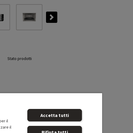
Next
Stato prodotti
Accetta tutti
er il
zare il
Rifiuta tutti