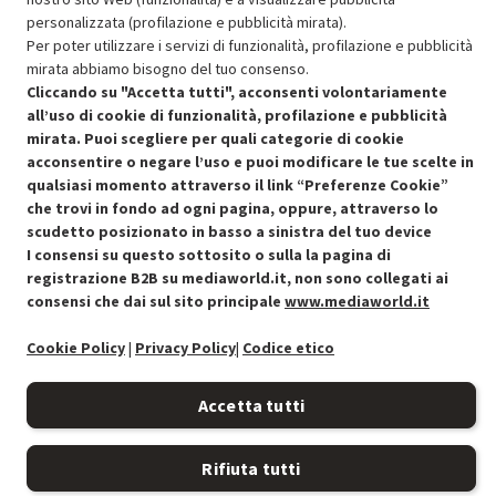
SCONTO RICONDIZIONATI
personalizzata (profilazione e pubblicità mirata).
Approfitta dello sconto del 30% sul prodotto ricondizionato.
Per poter utilizzare i servizi di funzionalità, profilazione e pubblicità
mirata abbiamo bisogno del tuo consenso.
Cliccando su "Accetta tutti", acconsenti volontariamente
all’uso di cookie di funzionalità, profilazione e pubblicità
mirata. Puoi scegliere per quali categorie di cookie
acconsentire o negare l’uso e puoi modificare le tue scelte in
qualsiasi momento attraverso il link “Preferenze Cookie”
Condizioni generali di vendita
Recedere dal contratto qui
che trovi in fondo ad ogni pagina, oppure, attraverso lo
scudetto posizionato in basso a sinistra del tuo device
Cookie Policy
I consensi su questo sottosito o sulla la pagina di
registrazione B2B su mediaworld.it, non sono collegati ai
Preferenze cookie
consensi che dai sul sito principale
www.mediaworld.it
Cookie Policy
|
Privacy Policy
|
Codice etico
Informativa privacy
Accessibilità
Accetta tutti
Rifiuta tutti