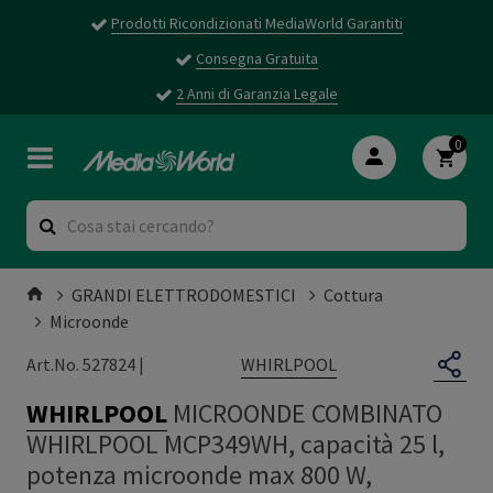
Prodotti Ricondizionati MediaWorld Garantiti
Consegna Gratuita
2 Anni di Garanzia Legale
0
GRANDI ELETTRODOMESTICI
Cottura
Microonde
WHIRLPOOL
Art.No. 527824 |
WHIRLPOOL
MICROONDE COMBINATO
WHIRLPOOL MCP349WH, capacità 25 l,
potenza microonde max 800 W,