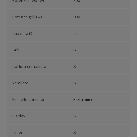
Potenza mwo (W)
800
Potenza grill (W)
900
Capacità (l)
25
Grill
Sì
Cottura combinata
Sì
Ventilato
Sì
Pannello comandi
Elettronico
Display
Sì
Timer
Sì