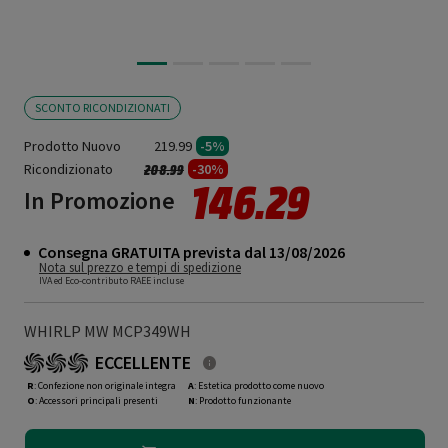
SCONTO RICONDIZIONATI
Prodotto Nuovo
219.99
-5%
Ricondizionato
Prezzo ridotto da
a
-30%
208.99
146.29
In Promozione
Consegna GRATUITA prevista dal 13/08/2026
Nota sul prezzo e tempi di spedizione
IVA ed Eco-contributo RAEE incluse
WHIRLP MW MCP349WH
ECCELLENTE
R
: Confezione non originale integra
A
: Estetica prodotto come nuovo
O
: Accessori principali presenti
N
: Prodotto funzionante