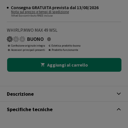
Consegna GRATUITA prevista dal 13/08/2026
Nota sul prezzo e tempi di spedizione
IVA ed Eco-contributo RAEE incluse
WHIRLP.MWO MAX 49 WSL
BUONO
O
: Confezione originale integra
C
: Estetica prodotto buona
O
: Accessori principali presenti
N
: Prodotto funzionante
Aggiungi al carrello
Descrizione
Specifiche tecniche