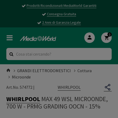
Prodotti Ricondizionati MediaWorld Garantiti
Consegna Gratuita
2 Anni di Garanzia Legale
0
GRANDI ELETTRODOMESTICI
Cottura
Microonde
WHIRLPOOL
Art.No. 574772 |
WHIRLPOOL
MAX 49 WSL MICROONDE,
700 W
-
PRMG GRADING OOCN - 15%