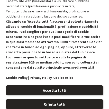
il nostro sito Web (funzionalità) e a visualizzare pubblicità
Aggiungi al carrello
personalizzata (profilazione e pubblicità mirata).
Per poter utilizzare i servizi di funzionalità, profilazione e
pubblicità mirata abbiamo bisogno del tuo consenso.
SCONTO RICONDIZIONATI
Cliccando su "Accetta tutti", acconsenti volontariamente
Approfitta dello sconto del 30% sul prodotto ricondizionato.
all’uso di cookie di funzionalità, profilazione e pubblicità
mirata. Puoi scegliere per quali categorie di cookie
acconsentire o negare l’uso e puoi modificare le tue scelte
in qualsiasi momento attraverso il link “Preferenze Cookie”
che trovi in fondo ad ogni pagina, oppure, attraverso lo
scudetto posizionato in basso a sinistra del tuo device
I consensi su questo sottosito o sulla la pagina di
Condizioni generali di vendita
Recedere dal contratto qui
registrazione B2B su mediaworld.it, non sono collegati ai
consensi che dai sul sito principale
www.mediaworld.it
Cookie Policy
Cookie Policy
|
Privacy Policy
|
Codice etico
Preferenze cookie
Accetta tutti
Informativa privacy
Rifiuta tutti
Accessibilità