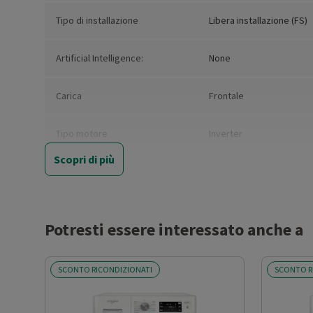
Tipo di installazione
Libera installazione (FS)
Artificial Intelligence:
None
Carica
Frontale
Tipo motore
Inverter
Scopri di più
Nuova Classe efficienza
A
energetica
Consumo ponderato di energia
47
Potresti essere interessato anche a
per 100 cicli (kWh)
SCONTO RICONDIZIONATI
SCONTO R
Capacità nominale del
8
programma eco 40°-60° (kg)