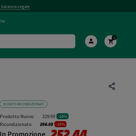
i Garanzia Legale
che
0
SCONTO RICONDIZIONATI
Prodotto Nuovo
329.99
-10%
Prezzo ridotto da
a
Ricondizionato
296.99
-15%
252.44
In Promozione