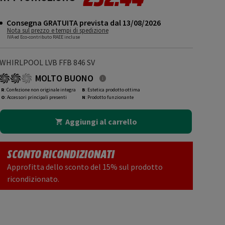
Consegna GRATUITA prevista dal 13/08/2026
Nota sul prezzo e tempi di spedizione
IVA ed Eco-contributo RAEE incluse
WHIRLPOOL LVB FFB 846 SV
MOLTO BUONO
R
: Confezione non originale integra
B
: Estetica prodotto ottima
O
: Accessori principali presenti
N
: Prodotto funzionante
Aggiungi al carrello
SCONTO RICONDIZIONATI
Approfitta dello sconto del 15% sul prodotto
ricondizionato.