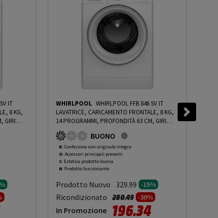
SV IT
WHIRLPOOL
WHIRLPOOL FFB 846 SV IT
WH
E, 8 KG,
LAVATRICE, CARICAMENTO FRONTALE, 8 KG,
LAV
, GIRI
14 PROGRAMMI, PROFONDITÀ 63 CM, GIRI
14 
ENTRIFUGA
1400 RPM, LIVELLO RUMOROSITÀ CENTRIFUGA
140
BUONO
G ROCN -
78 DB(A), CLASSE A - PRMG GRADING ROCN -
78 
15%
-
PRMG GRADING ROCN - 15%
15%
R
: Confezione non originale integra
R
: 
O
: Accessori principali presenti
O
: 
C
: Estetica prodotto buona
C
: 
N
: Prodotto funzionante
N
: 
Prodotto Nuovo
Pr
329.99
5%
-15%
to da
Prezzo ridotto da
a
Ricondizionato
Ric
280.49
%
-30%
4
196.34
In Promozione
In