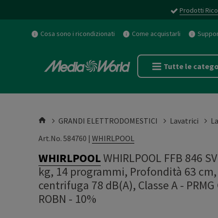
Prodotti Rico
Cosa sono i ricondizionati
Come acquistarli
Support
Tutte le catego
GRANDI ELETTRODOMESTICI
Lavatrici
La
Art.No. 584760 |
WHIRLPOOL
WHIRLPOOL
WHIRLPOOL FFB 846 SV I
kg, 14 programmi, Profondità 63 cm, 
centrifuga 78 dB(A), Classe A - PR
ROBN - 10%