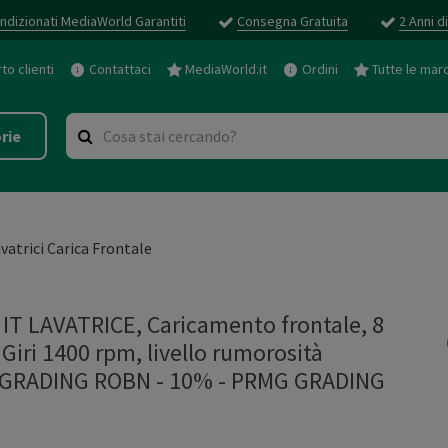
ndizionati MediaWorld Garantiti
Consegna Gratuita
2 Anni d
o clienti
Contattaci
MediaWorld.it
Ordini
Tutte le mar
rie
vatrici Carica Frontale
T LAVATRICE, Caricamento frontale, 8
Giri 1400 rpm, livello rumorosità
MG GRADING ROBN - 10%
-
PRMG GRADING