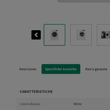
Previous
Descrizione
Specifiche tecniche
Resi e garanzie
CARATTERISTICHE
Colore (basic):
White