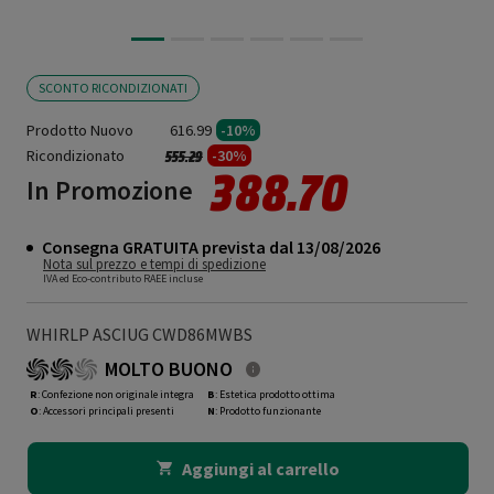
SCONTO RICONDIZIONATI
Prodotto Nuovo
616.99
-10%
Ricondizionato
Prezzo ridotto da
a
-30%
555.29
388.70
In Promozione
Consegna GRATUITA prevista dal 13/08/2026
Nota sul prezzo e tempi di spedizione
IVA ed Eco-contributo RAEE incluse
WHIRLP ASCIUG CWD86MWBS
MOLTO BUONO
R
: Confezione non originale integra
B
: Estetica prodotto ottima
O
: Accessori principali presenti
N
: Prodotto funzionante
Aggiungi al carrello