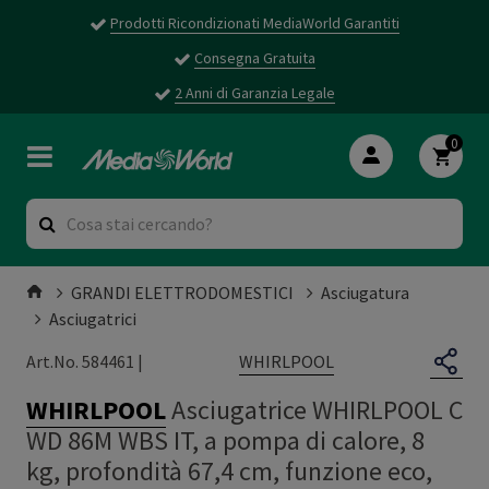
Prodotti Ricondizionati MediaWorld Garantiti
Consegna Gratuita
2 Anni di Garanzia Legale
0
GRANDI ELETTRODOMESTICI
Asciugatura
Asciugatrici
WHIRLPOOL
Art.No. 584461 |
WHIRLPOOL
Asciugatrice WHIRLPOOL C
WD 86M WBS IT, a pompa di calore, 8
kg, profondità 67,4 cm, funzione eco,