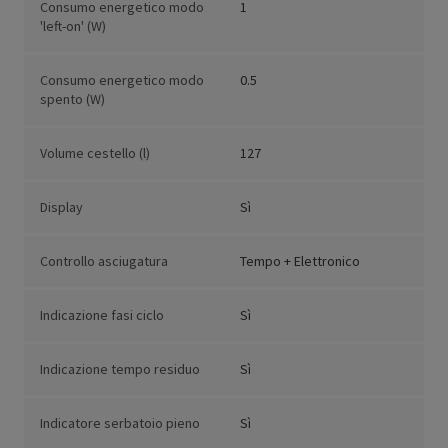
Consumo energetico modo
1
'left-on' (W)
Consumo energetico modo
0.5
spento (W)
Volume cestello (l)
127
Display
Sì
Controllo asciugatura
Tempo + Elettronico
Indicazione fasi ciclo
Sì
Indicazione tempo residuo
Sì
Indicatore serbatoio pieno
Sì