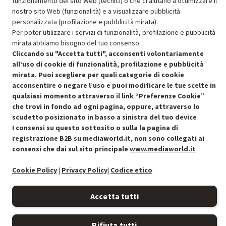
funzionamento del sito Web (tecnici) o che ci aiutano a ottimizzare il
SCONTO RICONDIZIONATI
nostro sito Web (funzionalità) e a visualizzare pubblicità
Approfitta dello sconto del 30% sul prodotto ricondizionato.
personalizzata (profilazione e pubblicità mirata).
Per poter utilizzare i servizi di funzionalità, profilazione e pubblicità
mirata abbiamo bisogno del tuo consenso.
Cliccando su "Accetta tutti", acconsenti volontariamente
all’uso di cookie di funzionalità, profilazione e pubblicità
mirata. Puoi scegliere per quali categorie di cookie
acconsentire o negare l’uso e puoi modificare le tue scelte in
Condizioni generali di vendita
Recedere dal contratto qui
qualsiasi momento attraverso il link “Preferenze Cookie”
che trovi in fondo ad ogni pagina, oppure, attraverso lo
Cookie Policy
scudetto posizionato in basso a sinistra del tuo device
I consensi su questo sottosito o sulla la pagina di
Preferenze cookie
registrazione B2B su mediaworld.it, non sono collegati ai
consensi che dai sul sito principale
www.mediaworld.it
Informativa privacy
Cookie Policy
|
Privacy Policy
|
Codice etico
Accessibilità
Accetta tutti
Rifiuta tutti