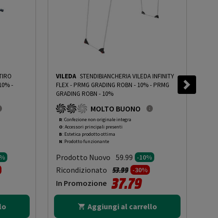
TIRO
VILEDA
STENDIBIANCHERIA VILEDA INFINITY
LEL
 10%
-
FLEX - PRMG GRADING ROBN - 10%
-
PRMG
GRA
GRADING ROBN - 10%
- 1
MOLTO BUONO
R
: Confezione non originale integra
R
: 
O
: Accessori principali presenti
O
: 
B
: Estetica prodotto ottima
B
: 
N
: Prodotto funzionante
N
: 
Prodotto Nuovo
Pr
59.99
0%
-10%
to da
Prezzo ridotto da
a
Ricondizionato
Ric
53.99
-30%
37.79
In Promozione
In
lo
Aggiungi al carrello