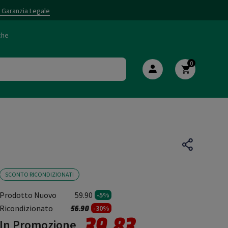
i Garanzia Legale
che
0
SCONTO RICONDIZIONATI
Prodotto Nuovo
59.90
-5%
Prezzo ridotto da
a
Ricondizionato
56.90
-30%
39.83
In Promozione