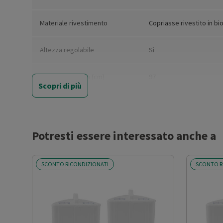
Materiale rivestimento
Copriasse rivestito in bio
Altezza regolabile
Sì
Altezza massima (cm)
97
Scopri di più
Altre descrizioni strutturali
Altezza regolabile fino a
in biossido di titanio ha 
Potresti essere interessato anche a
Altezza netta del prodotto
97
(cm)
SCONTO RICONDIZIONATI
SCONTO R
Larghezza netta del prodotto
120
(cm)
Profondità netta del prodotto
38
(cm)