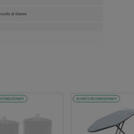
ssido di titanio
 97 cm, tubolari di diametro 28 mm; copriasse rivestito
una resistenza al calore oltre i 200°C.
ICONDIZIONATI
SCONTO RICONDIZIONATI