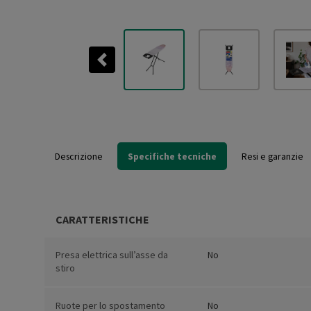
Previous
Descrizione
Specifiche tecniche
Resi e garanzie
CARATTERISTICHE
Presa elettrica sull’asse da
No
stiro
Ruote per lo spostamento
No