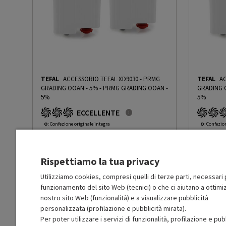
TEFAL
ACCESSORIO TEFAL XD9030 - PRMG
TEFAL
AC
GRADING OOAN - 5%
-
PRMG GRADING OOAN -
GRADING 
5%
5%
ECCELLENTE
O
: Confezione originale integra
O
: Confezio
O
: Accessori principali presenti
O
: Accessor
A
: Estetica prodotto come nuovo
A
: Estetica
N
: Prodotto funzionante
N
: Prodotto
Rispettiamo la tua privacy
Prodotto Nuovo
Prodott
19.99
-5%
Prezzo ridotto da
a
Ricondizionato
Ricondi
18.99
-50.02%
Utilizziamo cookies, compresi quelli di terze parti, necessari p
9.49
funzionamento del sito Web (tecnici) o che ci aiutano a ottimiz
In Promozione
In Prom
nostro sito Web (funzionalità) e a visualizzare pubblicità
personalizzata (profilazione e pubblicità mirata).
Aggiungi al carrello
Per poter utilizzare i servizi di funzionalità, profilazione e pub