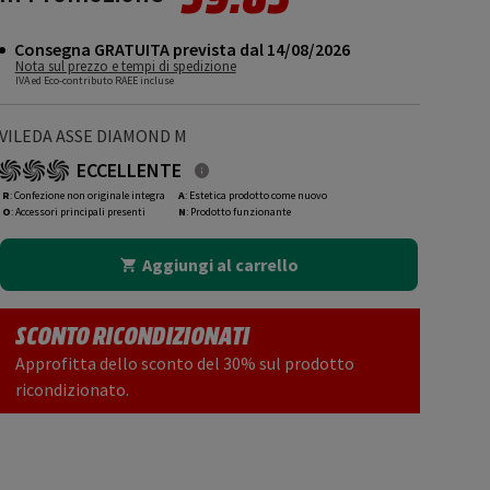
Consegna GRATUITA prevista dal 14/08/2026
Nota sul prezzo e tempi di spedizione
IVA ed Eco-contributo RAEE incluse
VILEDA ASSE DIAMOND M
ECCELLENTE
R
: Confezione non originale integra
A
: Estetica prodotto come nuovo
O
: Accessori principali presenti
N
: Prodotto funzionante
Aggiungi al carrello
SCONTO RICONDIZIONATI
Approfitta dello sconto del 30% sul prodotto
ricondizionato.