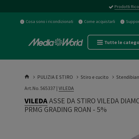
Prodotti Rico
Cosa sono i ricondizionati
Come acquistarli
Support
Tutte le catego
PULIZIA E STIRO
Stiro e cucito
Stendibian
Art.No. 565337 |
VILEDA
VILEDA
ASSE DA STIRO VILEDA DIAM
PRMG GRADING ROAN - 5%