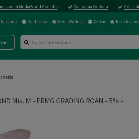
ndizionati MediaWorld Garantiti
Consegna Gratuita
2 Anni d
o clienti
Contattaci
MediaWorld.it
Ordini
Tutte le mar
rie
cheria
OND Mis. M - PRMG GRADING ROAN - 5%
-