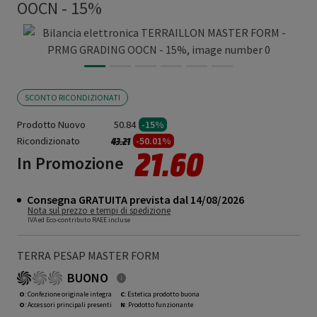
OOCN - 15%
SCONTO RICONDIZIONATI
Prodotto Nuovo
50.84
-15%
Ricondizionato
Prezzo ridotto da
a
-50.01%
43.21
21.60
In Promozione
Consegna GRATUITA prevista dal 14/08/2026
Nota sul prezzo e tempi di spedizione
IVA ed Eco-contributo RAEE incluse
TERRA PESAP MASTER FORM
BUONO
O
: Confezione originale integra
C
: Estetica prodotto buona
O
: Accessori principali presenti
N
: Prodotto funzionante