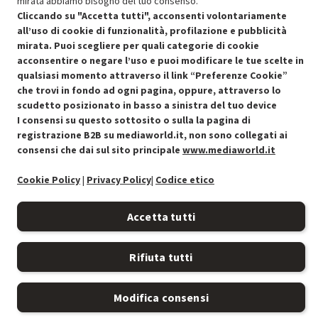
mirata abbiamo bisogno del tuo consenso.
Cliccando su "Accetta tutti", acconsenti volontariamente
all’uso di cookie di funzionalità, profilazione e pubblicità
mirata. Puoi scegliere per quali categorie di cookie
acconsentire o negare l’uso e puoi modificare le tue scelte in
qualsiasi momento attraverso il link “Preferenze Cookie”
che trovi in fondo ad ogni pagina, oppure, attraverso lo
Condizioni generali di vendita
Recedere dal contratto qui
scudetto posizionato in basso a sinistra del tuo device
I consensi su questo sottosito o sulla la pagina di
Cookie Policy
registrazione B2B su mediaworld.it, non sono collegati ai
consensi che dai sul sito principale
www.mediaworld.it
Preferenze cookie
Cookie Policy
|
Privacy Policy
|
Codice etico
Informativa privacy
Accetta tutti
Accessibilità
Rifiuta tutti
Modifica consensi