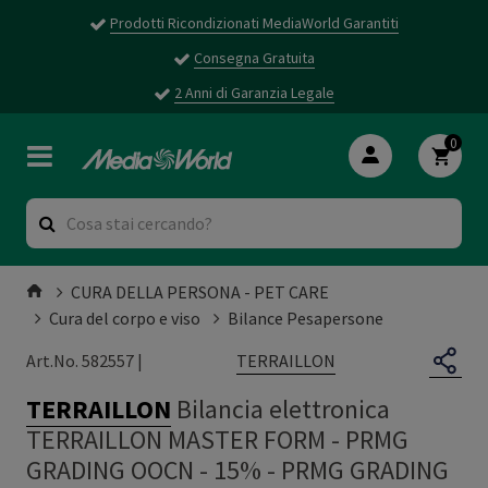
Prodotti Ricondizionati MediaWorld Garantiti
Consegna Gratuita
2 Anni di Garanzia Legale
0
CURA DELLA PERSONA - PET CARE
Cura del corpo e viso
Bilance Pesapersone
TERRAILLON
Art.No. 582557 |
TERRAILLON
Bilancia elettronica
TERRAILLON MASTER FORM - PRMG
GRADING OOCN - 15%
-
PRMG GRADING