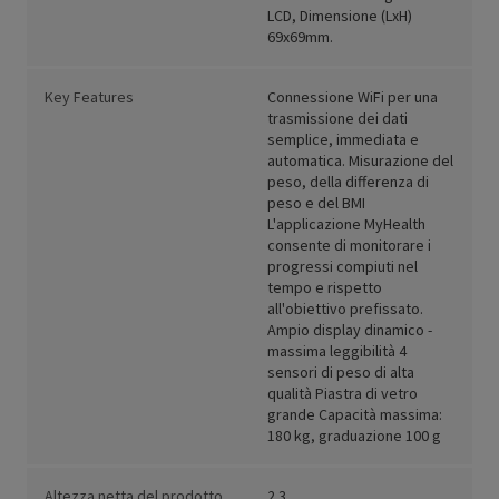
LCD, Dimensione (LxH)
69x69mm.
Key Features
Connessione WiFi per una
trasmissione dei dati
semplice, immediata e
automatica. Misurazione del
peso, della differenza di
peso e del BMI
L'applicazione MyHealth
consente di monitorare i
progressi compiuti nel
tempo e rispetto
all'obiettivo prefissato.
Ampio display dinamico -
massima leggibilità 4
sensori di peso di alta
qualità Piastra di vetro
grande Capacità massima:
180 kg, graduazione 100 g
Altezza netta del prodotto
2.3