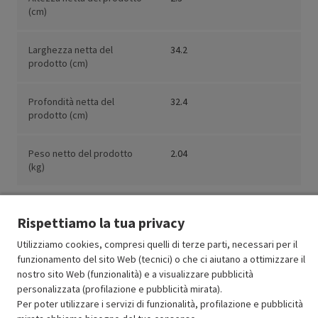
(cm)
Larghezza netta del
34.2
prodotto (cm)
Profondità netta del
32.4
prodotto (cm)
Peso netto del prodotto
2.04
(kg)
Rispettiamo la tua privacy
Resi e garanzie
Utilizziamo cookies, compresi quelli di terze parti, necessari per il
funzionamento del sito Web (tecnici) o che ci aiutano a ottimizzare il
nostro sito Web (funzionalità) e a visualizzare pubblicità
Stato prodotti
personalizzata (profilazione e pubblicità mirata).
Per poter utilizzare i servizi di funzionalità, profilazione e pubblicità