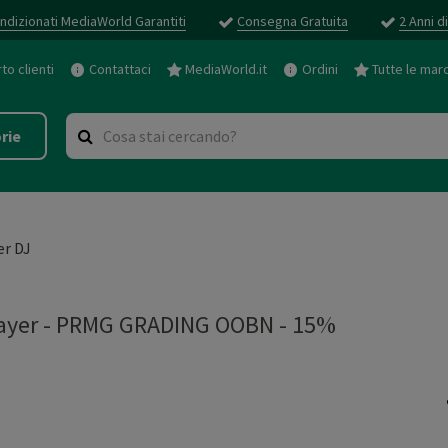
ndizionati MediaWorld Garantiti
Consegna Gratuita
2 Anni d
o clienti
Contattaci
MediaWorld.it
Ordini
Tutte le mar
rie
er DJ
ayer
-
PRMG GRADING OOBN - 15%