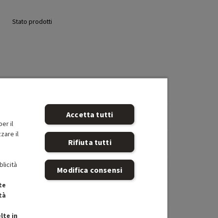
Stato prodotti
Accetta tutti
er il
zare il
Rifiuta tutti
blicità
Modifica consensi
te
tà
lte in