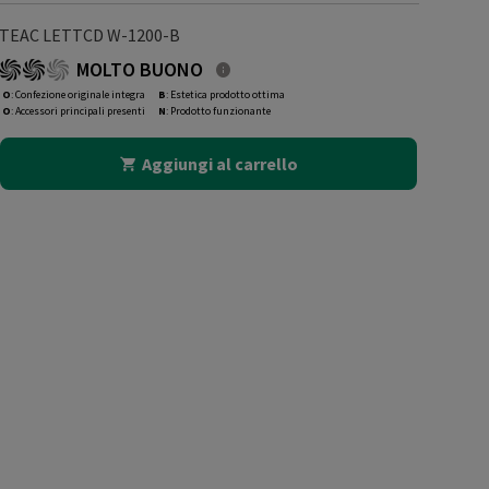
TEAC LETTCD W-1200-B
MOLTO BUONO
O
: Confezione originale integra
B
: Estetica prodotto ottima
O
: Accessori principali presenti
N
: Prodotto funzionante
Aggiungi al carrello