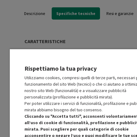
Descrizione
Specifiche tecniche
Resi e garanzie
CARATTERISTICHE
Funzione registrazione
Sì
Rispettiamo la tua privacy
Interfaccia iPod
No
Utilizziamo cookies, compresi quelli di terze parti, necessari p
funzionamento del sito Web (tecnici) o che ci aiutano a ottimiz
USB
No
nostro sito Web (funzionalità) e a visualizzare pubblicità
personalizzata (profilazione e pubblicità mirata).
Per poter utilizzare i servizi di funzionalità, profilazione e pub
DLNA
No
mirata abbiamo bisogno del tuo consenso.
Cliccando su "Accetta tutti", acconsenti volontariamen
all’uso di cookie di funzionalità, profilazione e pubblici
Radio
No
mirata. Puoi scegliere per quali categorie di cookie
Scopri di più
acconsentire o negare l’uso e puoi modificare le tue sce