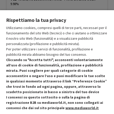
9.98%
MOLTO BUONO
Rispettiamo la tua privacy
O
: Confezione originale integra
O
: Accessori principali presenti
Utilizziamo cookies, compresi quelli di terze parti, necessari per il
B
: Estetica prodotto ottima
funzionamento del sito Web (tecnici) o che ci aiutano a ottimizzare
N
: Prodotto funzionante
il nostro sito Web (funzionalità) e a visualizzare pubblicità
Prodotto Nuovo
16.02
-9.98%
personalizzata (profilazione e pubblicità mirata).
14.42
Ricondizionato
Per poter utilizzare i servizi di funzionalità, profilazione e
pubblicità mirata abbiamo bisogno del tuo consenso.
Cliccando su "Accetta tutti", acconsenti volontariamente
Aggiungi al carrello
all’uso di cookie di funzionalità, profilazione e pubblicità
mirata. Puoi scegliere per quali categorie di cookie
acconsentire o negare l’uso e puoi modificare le tue scelte
in qualsiasi momento attraverso il link “Preferenze Cookie”
che trovi in fondo ad ogni pagina, oppure, attraverso lo
scudetto posizionato in basso a sinistra del tuo device
I consensi su questo sottosito o sulla la pagina di
Condizioni generali di vendita
Recedere dal contratto qui
registrazione B2B su mediaworld.it, non sono collegati ai
consensi che dai sul sito principale
www.mediaworld.it
Cookie Policy