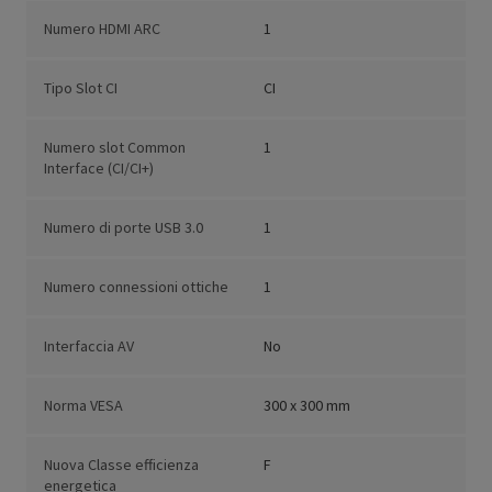
Numero HDMI ARC
1
Tipo Slot CI
CI
Numero slot Common
1
Interface (CI/CI+)
Numero di porte USB 3.0
1
Numero connessioni ottiche
1
Interfaccia AV
No
Norma VESA
300 x 300 mm
Nuova Classe efficienza
F
energetica