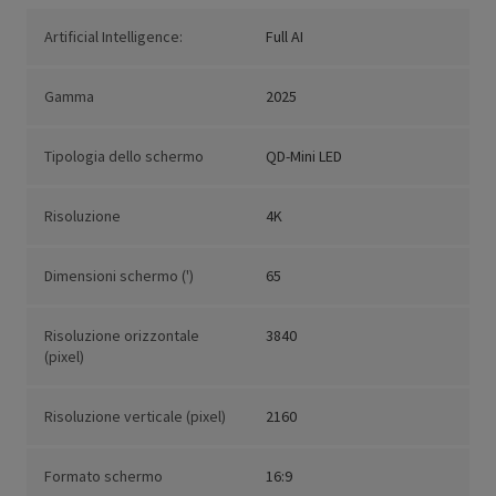
Artificial Intelligence:
Full AI
Gamma
2025
Tipologia dello schermo
QD-Mini LED
Risoluzione
4K
Dimensioni schermo (')
65
Risoluzione orizzontale
3840
(pixel)
Risoluzione verticale (pixel)
2160
Formato schermo
16:9