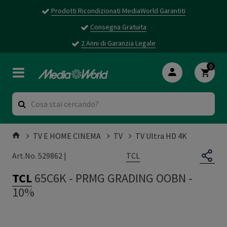
Prodotti Ricondizionati MediaWorld Garantiti
Consegna Gratuita
2 Anni di Garanzia Legale
0
TV E HOME CINEMA
TV
TV Ultra HD 4K
TCL
Art.No. 529862 |
TCL
65C6K
-
PRMG GRADING OOBN -
10%