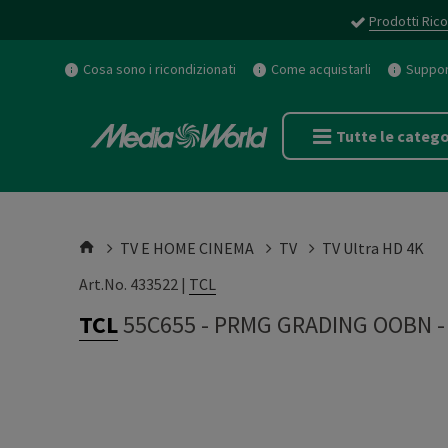
Prodotti Rico
Cosa sono i ricondizionati
Come acquistarli
Support
Tutte le catego
TV E HOME CINEMA
TV
TV Ultra HD 4K
Art.No. 433522 |
TCL
TCL
55C655
-
PRMG GRADING OOBN -