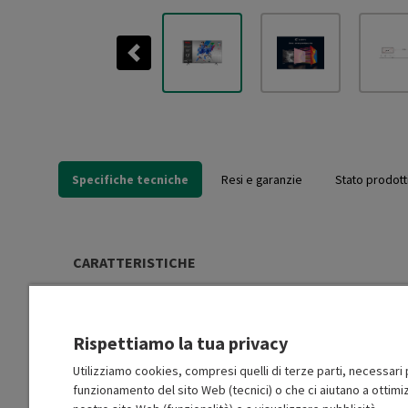
Previous
Specifiche tecniche
Resi e garanzie
Stato prodott
CARATTERISTICHE
Gamma
2024
Rispettiamo la tua privacy
Tipologia dello schermo
QLED
Utilizziamo cookies, compresi quelli di terze parti, necessari p
funzionamento del sito Web (tecnici) o che ci aiutano a ottimiz
Risoluzione
4K