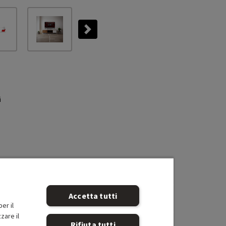
Next
i
Accetta tutti
er il
zare il
Rifiuta tutti