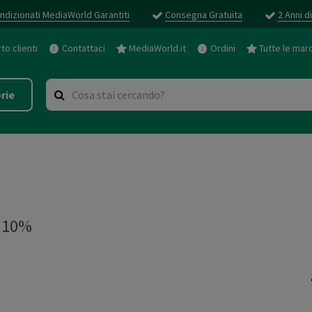
ndizionati MediaWorld Garantiti
Consegna Gratuita
2 Anni d
o clienti
Contattaci
MediaWorld.it
Ordini
Tutte le mar
rie
 10%