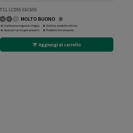
TCL LCD55 55C655
MOLTO BUONO
O
: Confezione originale integra
B
: Estetica prodotto ottima
O
: Accessori principali presenti
N
: Prodotto funzionante
Aggiungi al carrello