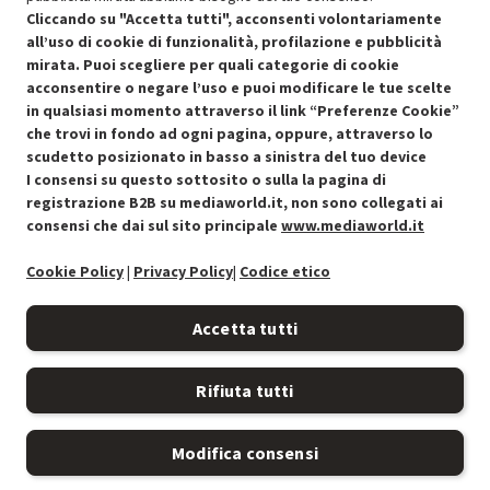
Cliccando su "Accetta tutti", acconsenti volontariamente
all’uso di cookie di funzionalità, profilazione e pubblicità
OFFERTE IMPERDIBILI
mirata. Puoi scegliere per quali categorie di cookie
Risparmio garantito rispetto al corrispondente prodotto nuovo.
acconsentire o negare l’uso e puoi modificare le tue scelte
in qualsiasi momento attraverso il link “Preferenze Cookie”
che trovi in fondo ad ogni pagina, oppure, attraverso lo
scudetto posizionato in basso a sinistra del tuo device
I consensi su questo sottosito o sulla la pagina di
Condizioni generali di vendita
Recedere dal contratto qui
registrazione B2B su mediaworld.it, non sono collegati ai
consensi che dai sul sito principale
www.mediaworld.it
Cookie Policy
Cookie Policy
|
Privacy Policy
|
Codice etico
Preferenze cookie
Accetta tutti
Informativa privacy
Rifiuta tutti
Accessibilità
Modifica consensi