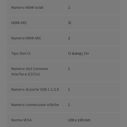
Numero HDMI totali
2
HDMI ARC
Sì
Numero HDMI ARC
2
Tipo Slot CI
CI &amp; CI+
Numero slot Common
1
Interface (CI/CI+)
Numero di porte USB 1.1/2.0
1
Numero connessioni ottiche
1
Norma VESA
100 x 100 mm