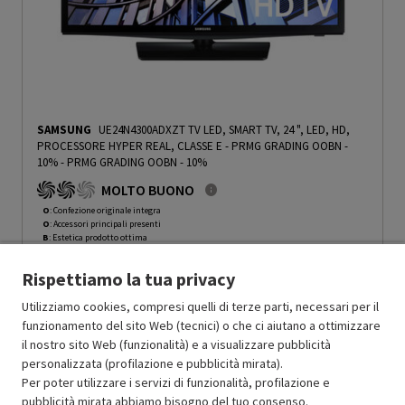
SAMSUNG
UE24N4300ADXZT TV LED, SMART TV, 24 ", LED, HD,
PROCESSORE HYPER REAL, CLASSE E - PRMG GRADING OOBN -
10%
-
PRMG GRADING OOBN - 10%
MOLTO BUONO
O
: Confezione originale integra
O
: Accessori principali presenti
B
: Estetica prodotto ottima
N
: Prodotto funzionante
Rispettiamo la tua privacy
Prodotto Nuovo
198.99
-10%
Prezzo ridotto da
a
Ricondizionato
179.09
-14.99%
Utilizziamo cookies, compresi quelli di terze parti, necessari per il
152.23
funzionamento del sito Web (tecnici) o che ci aiutano a ottimizzare
In Promozione
il nostro sito Web (funzionalità) e a visualizzare pubblicità
personalizzata (profilazione e pubblicità mirata).
Aggiungi al carrello
Per poter utilizzare i servizi di funzionalità, profilazione e
pubblicità mirata abbiamo bisogno del tuo consenso.