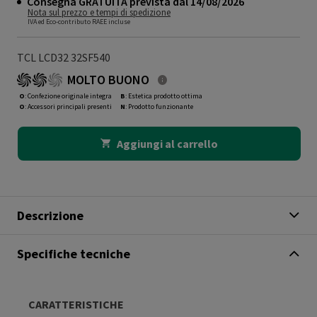
Consegna GRATUITA prevista dal 14/08/2026
Nota sul prezzo e tempi di spedizione
IVA ed Eco-contributo RAEE incluse
TCL LCD32 32SF540
MOLTO BUONO
O
: Confezione originale integra
B
: Estetica prodotto ottima
O
: Accessori principali presenti
N
: Prodotto funzionante
Aggiungi al carrello
Descrizione
Specifiche tecniche
CARATTERISTICHE