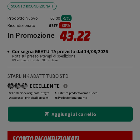
SCONTO RICONDIZIONATI
Prodotto Nuovo
65.00
-5%
Ricondizionato
Prezzo ridotto da
a
-30%
61.75
43.22
In Promozione
Consegna GRATUITA prevista dal 14/08/2026
Nota sul prezzo e tempi di spedizione
IVA ed Eco-contributo RAEE incluse
STARLINK ADATT TUBO STD
ECCELLENTE
O
: Confezione originale integra
A
: Estetica prodotto come nuovo
O
: Accessori principali presenti
N
: Prodotto funzionante
Aggiungi al carrello
SCONTO RICONDIZIONATI