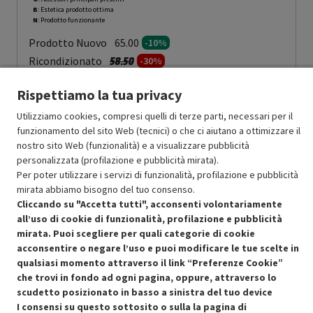
B
: Estetica prodotto ottima
N
: Prodotto funzionante
Prodotto Nuovo
65.00
-10%
Prezzo ridotto da
a
Ricondizionato
58.50
-30%
40.95
In Promozione
Rispettiamo la tua privacy
Aggiungi al carrello
Utilizziamo cookies, compresi quelli di terze parti, necessari per il
funzionamento del sito Web (tecnici) o che ci aiutano a ottimizzare il
nostro sito Web (funzionalità) e a visualizzare pubblicità
personalizzata (profilazione e pubblicità mirata).
SCONTO RICONDIZIONATI
Per poter utilizzare i servizi di funzionalità, profilazione e pubblicità
Approfitta dello sconto del 30% sul prodotto ricondizionato.
mirata abbiamo bisogno del tuo consenso.
Cliccando su "Accetta tutti", acconsenti volontariamente
all’uso di cookie di funzionalità, profilazione e pubblicità
mirata. Puoi scegliere per quali categorie di cookie
acconsentire o negare l’uso e puoi modificare le tue scelte in
qualsiasi momento attraverso il link “Preferenze Cookie”
che trovi in fondo ad ogni pagina, oppure, attraverso lo
Condizioni generali di vendita
Recedere dal contratto qui
scudetto posizionato in basso a sinistra del tuo device
I consensi su questo sottosito o sulla la pagina di
Cookie Policy