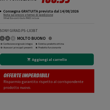
Consegna GRATUITA prevista dal 14/08/2026
Nota sul prezzo e tempi di spedizione
IVA ed Eco-contributo RAEE incluse
SONY GIRAD.PS-LX3BT
MOLTO BUONO
O
: Confezione originale integra
B
: Estetica prodotto ottima
O
: Accessori principali presenti
N
: Prodotto funzionante
Aggiungi al carrello
OFFERTE IMPERDIBILI
Risparmio garantito rispetto al corrispondente
prodotto nuovo.