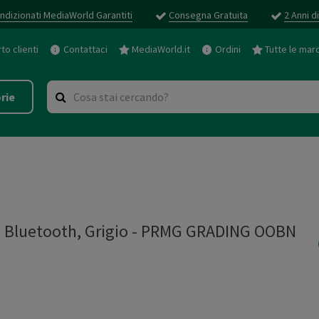
ndizionati MediaWorld Garantiti
Consegna Gratuita
2 Anni d
o clienti
Contattaci
MediaWorld.it
Ordini
Tutte le mar
rie
s Bluetooth, Grigio - PRMG GRADING OOBN