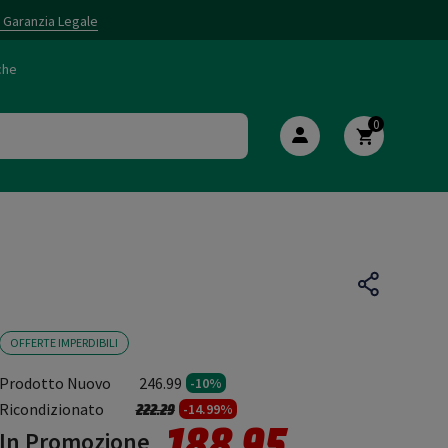
i Garanzia Legale
che
0
OFFERTE IMPERDIBILI
Prodotto Nuovo
246.99
-10%
Prezzo ridotto da
a
Ricondizionato
222.29
-14.99%
188.95
In Promozione