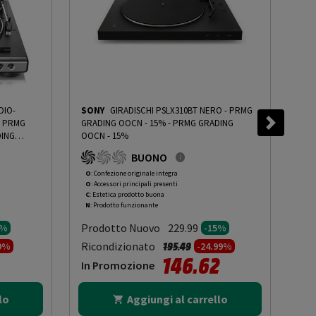
SONY
GIRADISCHI PSLX310BT NERO - PRMG
MAJ
GRADING OOCN - 15%
-
PRMG GRADING
REC
ING
OOCN - 15%
PRM
BUONO
O
: Confezione originale integra
O
: 
O
: Accessori principali presenti
O
: 
C
: Estetica prodotto buona
C
: 
N
: Prodotto funzionante
N
: 
Prodotto Nuovo
Pr
229.99
5%
-15%
to da
Prezzo ridotto da
a
Ricondizionato
Ric
195.49
99%
-24.99%
146.62
In Promozione
In
lo
Aggiungi al carrello