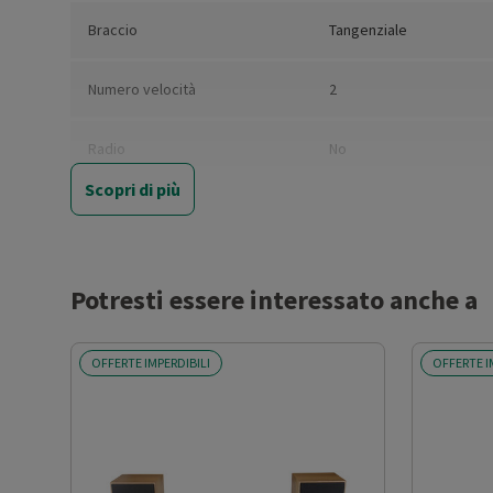
Braccio
Tangenziale
Numero velocità
2
Radio
No
Scopri di più
Testina
Testina in alluminio pre
Anti-skating
No
Potresti essere interessato anche a
Altoparlanti integrati
No
OFFERTE IMPERDIBILI
OFFERTE I
Aux
Sì
Card reader
No