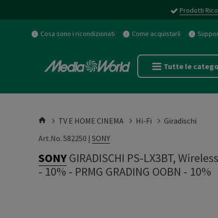
Prodotti Rico
Cosa sono i ricondizionati
Come acquistarli
Support
Tutte le catego
TV E HOME CINEMA
Hi-Fi
Giradischi
Art.No. 582250 |
SONY
SONY
GIRADISCHI PS-LX3BT, Wireles
- 10%
-
PRMG GRADING OOBN - 10%