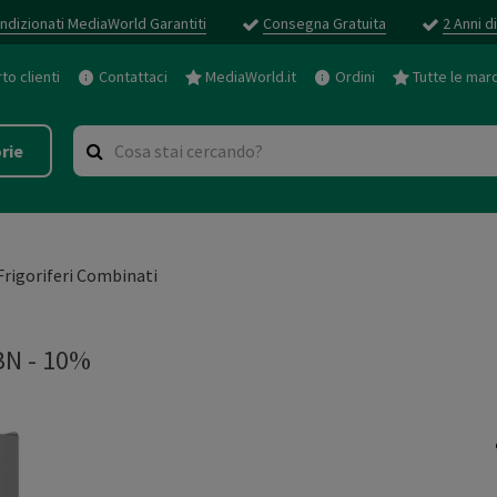
ndizionati MediaWorld Garantiti
Consegna Gratuita
2 Anni d
o clienti
Contattaci
MediaWorld.it
Ordini
Tutte le mar
rie
Frigoriferi Combinati
N - 10%