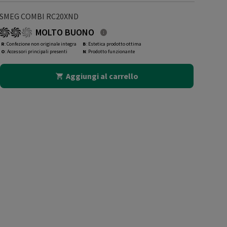
SMEG COMBI RC20XND
MOLTO BUONO
R
: Confezione non originale integra
B
: Estetica prodotto ottima
O
: Accessori principali presenti
N
: Prodotto funzionante
Aggiungi al carrello