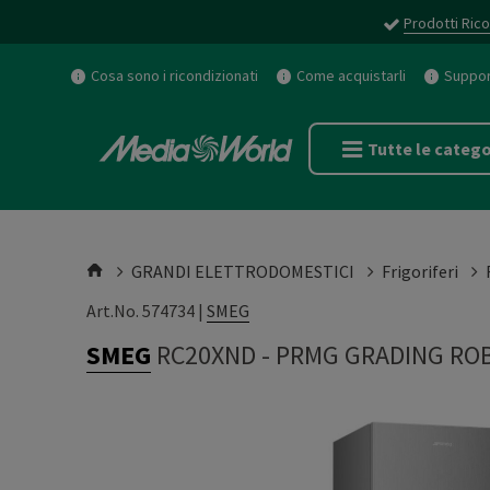
Prodotti Rico
Cosa sono i ricondizionati
Come acquistarli
Support
Tutte le catego
GRANDI ELETTRODOMESTICI
Frigoriferi
Art.No. 574734 |
SMEG
SMEG
RC20XND
-
PRMG GRADING ROB