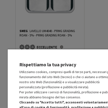
Capacità netta congelatore (l)
96
Consumo energetico annuale
197
(kWh/anno)
Autonomia Black-Out (h)
SMEG
LAVELLO UM4040 - PRMG GRADING
10
ROAN - 5%
-
PRMG GRADING ROAN - 5%
Capacità di congelamento
10
ECCELLENTE
(kg/24h)
R
: Confezione non originale integra
O
: Accessori principali presenti
A
: Estetica prodotto come nuovo
Rumorosità dB(A)
35
Rispettiamo la tua privacy
N
: Prodotto funzionante
Prodotto Nuovo
219.00
-5%
Utilizziamo cookies, compresi quelli di terze parti, necessari p
Sistema raffreddamento
No Frost
funzionamento del sito Web (tecnici) o che ci aiutano a ottimiz
Prezzo ridotto da
a
Ricondizionato
208.05
-50%
frigorifero
104.02
nostro sito Web (funzionalità) e a visualizzare pubblicità
In Promozione
personalizzata (profilazione e pubblicità mirata).
Per poter utilizzare i servizi di funzionalità, profilazione e pub
Sistema raffreddamento
No Frost
Aggiungi al carrello
congelatore
mirata abbiamo bisogno del tuo consenso.
Cliccando su "Accetta tutti", acconsenti volontariamen
all’uso di cookie di funzionalità, profilazione e pubblici