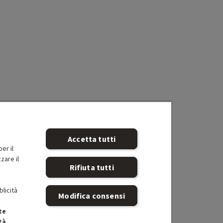
Accetta tutti
er il
zare il
Rifiuta tutti
blicità
Modifica consensi
te
tà