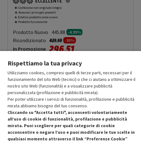
ECCELLENTE
R
: Confezione non originale integra
O
: Accessori principali presenti
A
: Estetica prodotto come nuovo
N
: Prodotto funzionante
Prodotto Nuovo
445.88
-4.99%
Prezzo ridotto da
a
Ricondizionato
423.59
-30%
296.51
In Promozione
Rispettiamo la tua privacy
Aggiungi al carrello
Utilizziamo cookies, compresi quelli di terze parti, necessari per il
funzionamento del sito Web (tecnici) o che ci aiutano a ottimizzare il
nostro sito Web (funzionalità) e a visualizzare pubblicità
SCONTO RICONDIZIONATI
personalizzata (profilazione e pubblicità mirata).
Approfitta dello sconto del 30% sul prodotto ricondizionato.
Per poter utilizzare i servizi di funzionalità, profilazione e pubblicità
mirata abbiamo bisogno del tuo consenso.
Cliccando su "Accetta tutti", acconsenti volontariamente
all’uso di cookie di funzionalità, profilazione e pubblicità
mirata. Puoi scegliere per quali categorie di cookie
acconsentire o negare l’uso e puoi modificare le tue scelte in
Condizioni generali di vendita
qualsiasi momento attraverso il link “Preferenze Cookie”
Recedere dal contratto qui