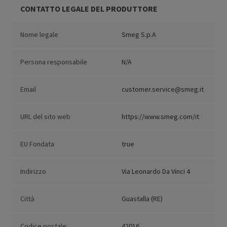
CONTATTO LEGALE DEL PRODUTTORE
Nome legale
Smeg S.p.A
Persona responsabile
N/A
Email
customer.service@smeg.it
URL del sito web
https://www.smeg.com/it
EU Fondata
true
Indirizzo
Via Leonardo Da Vinci 4
Città
Guastalla (RE)
Codice postale
42016