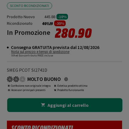
SCONTO RICONDIZIONATI
Prodotto Nuovo
445.88
-10%
Ricondizionato
Prezzo ridotto da
a
-30%
401.29
280.90
In Promozione
Consegna GRATUITA prevista dal 12/08/2026
Nota sul prezzo e tempi di spedizione
IVA ed Eco-contributo RAEE incluse
SMEG PCOT SI2741D
MOLTO BUONO
R
: Confezione non originale integra
B
: Estetica prodotto ottima
O
: Accessori principali presenti
N
: Prodotto funzionante
Aggiungi al carrello
SCONTO RICONDIZIONATI