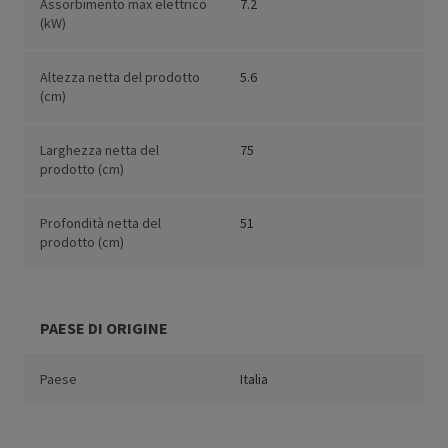
Assorbimento max elettrico
7.2
(kW)
Altezza netta del prodotto
5.6
(cm)
Larghezza netta del
75
prodotto (cm)
Profondità netta del
51
prodotto (cm)
PAESE DI ORIGINE
Paese
Italia