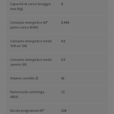
Capacità di carico lavaggio
9
max (Kg)
Consumo energetico 60°
0.444
pieno carico (kWh)
Consumo energetico modo
0.5
'left-on' (W)
Consumo energetico modo
0.5
spento (W)
Volume cestello (l)
61
Rumorosità centrifuga
72
dB(A)
Durata programma 60°
228