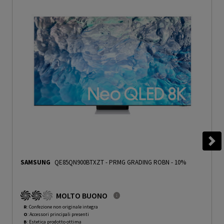
SAMSUNG
QE85QN900BTXZT
-
PRMG GRADING ROBN - 10%
MOLTO BUONO
R
: Confezione non originale integra
O
: Accessori principali presenti
B
: Estetica prodotto ottima