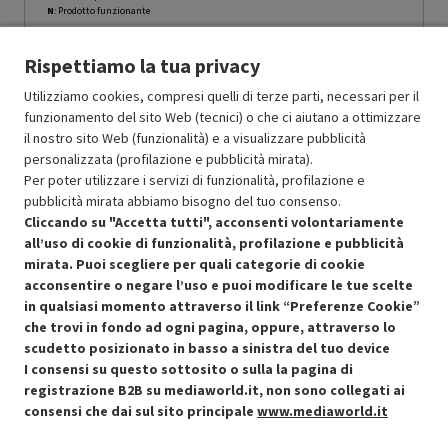
N
: Prodotto funzionante
Prodotto Nuovo
10999.00
-10%
Rispettiamo la tua privacy
Prezzo ridotto da
a
Ricondizionato
9899.10
-50%
4949.55
In Promozione
Utilizziamo cookies, compresi quelli di terze parti, necessari per il
funzionamento del sito Web (tecnici) o che ci aiutano a ottimizzare
il nostro sito Web (funzionalità) e a visualizzare pubblicità
Aggiungi al carrello
personalizzata (profilazione e pubblicità mirata).
Per poter utilizzare i servizi di funzionalità, profilazione e
pubblicità mirata abbiamo bisogno del tuo consenso.
SCONTO RICONDIZIONATI
Cliccando su "Accetta tutti", acconsenti volontariamente
Approfitta dello sconto del 50% sul prodotto ricondizionato.
all’uso di cookie di funzionalità, profilazione e pubblicità
mirata. Puoi scegliere per quali categorie di cookie
acconsentire o negare l’uso e puoi modificare le tue scelte
in qualsiasi momento attraverso il link “Preferenze Cookie”
che trovi in fondo ad ogni pagina, oppure, attraverso lo
scudetto posizionato in basso a sinistra del tuo device
I consensi su questo sottosito o sulla la pagina di
Condizioni generali di vendita
Recedere dal contratto qui
registrazione B2B su mediaworld.it, non sono collegati ai
consensi che dai sul sito principale
www.mediaworld.it
Cookie Policy