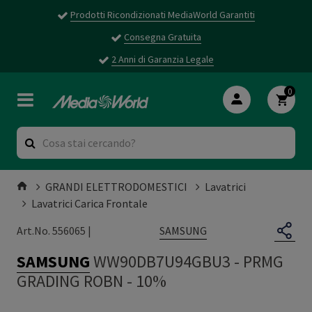
Prodotti Ricondizionati MediaWorld Garantiti
Consegna Gratuita
2 Anni di Garanzia Legale
0
GRANDI ELETTRODOMESTICI
Lavatrici
Lavatrici Carica Frontale
SAMSUNG
Art.No. 556065 |
SAMSUNG
WW90DB7U94GBU3
-
PRMG
GRADING ROBN - 10%