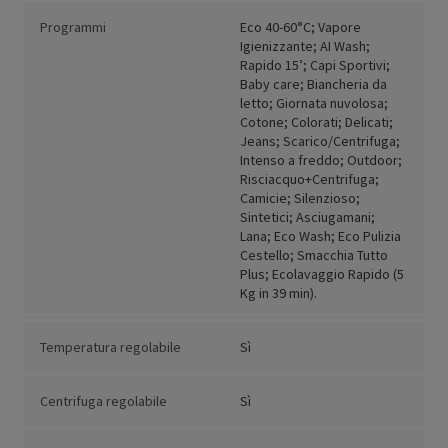
Programmi
Eco 40-60°C; Vapore
Igienizzante; AI Wash;
Rapido 15’; Capi Sportivi;
Baby care; Biancheria da
letto; Giornata nuvolosa;
Cotone; Colorati; Delicati;
Jeans; Scarico/Centrifuga;
Intenso a freddo; Outdoor;
Risciacquo+Centrifuga;
Camicie; Silenzioso;
Sintetici; Asciugamani;
Lana; Eco Wash; Eco Pulizia
Cestello; Smacchia Tutto
Plus; Ecolavaggio Rapido (5
Kg in 39 min).
Temperatura regolabile
Sì
Centrifuga regolabile
Sì