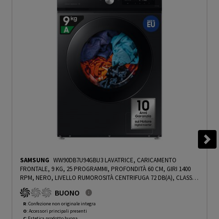
SAMSUNG
WW90DB7U94GBU3 LAVATRICE, CARICAMENTO
FRONTALE, 9 KG, 25 PROGRAMMI, PROFONDITÀ 60 CM, GIRI 1400
RPM, NERO, LIVELLO RUMOROSITÀ CENTRIFUGA 72 DB(A), CLASSE
A - PRMG GRADING ROCN - 14.99%
-
PRMG GRADING ROCN - 15%
BUONO
R
: Confezione non originale integra
O
: Accessori principali presenti
C
: Estetica prodotto buona