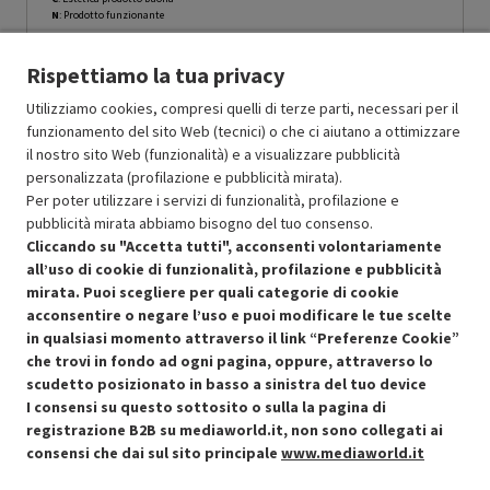
N
: Prodotto funzionante
Prodotto Nuovo
499.00
-15%
Rispettiamo la tua privacy
Prezzo ridotto da
a
Ricondizionato
424.15
-30%
296.90
In Promozione
Utilizziamo cookies, compresi quelli di terze parti, necessari per il
funzionamento del sito Web (tecnici) o che ci aiutano a ottimizzare
il nostro sito Web (funzionalità) e a visualizzare pubblicità
Aggiungi al carrello
personalizzata (profilazione e pubblicità mirata).
Per poter utilizzare i servizi di funzionalità, profilazione e
pubblicità mirata abbiamo bisogno del tuo consenso.
OFFERTE IMPERDIBILI
Cliccando su "Accetta tutti", acconsenti volontariamente
Risparmio garantito rispetto al corrispondente prodotto nuovo.
all’uso di cookie di funzionalità, profilazione e pubblicità
mirata. Puoi scegliere per quali categorie di cookie
acconsentire o negare l’uso e puoi modificare le tue scelte
in qualsiasi momento attraverso il link “Preferenze Cookie”
che trovi in fondo ad ogni pagina, oppure, attraverso lo
scudetto posizionato in basso a sinistra del tuo device
I consensi su questo sottosito o sulla la pagina di
Condizioni generali di vendita
Recedere dal contratto qui
registrazione B2B su mediaworld.it, non sono collegati ai
consensi che dai sul sito principale
www.mediaworld.it
Cookie Policy