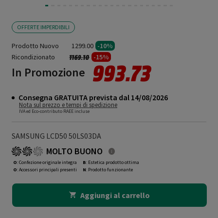
OFFERTE IMPERDIBILI
Prodotto Nuovo
1299.00
-10%
Ricondizionato
Prezzo ridotto da
a
-15%
1169.10
993.73
In Promozione
Consegna GRATUITA prevista dal 14/08/2026
Nota sul prezzo e tempi di spedizione
IVA ed Eco-contributo RAEE incluse
SAMSUNG LCD50 50LS03DA
MOLTO BUONO
O
: Confezione originale integra
B
: Estetica prodotto ottima
O
: Accessori principali presenti
N
: Prodotto funzionante
Aggiungi al carrello