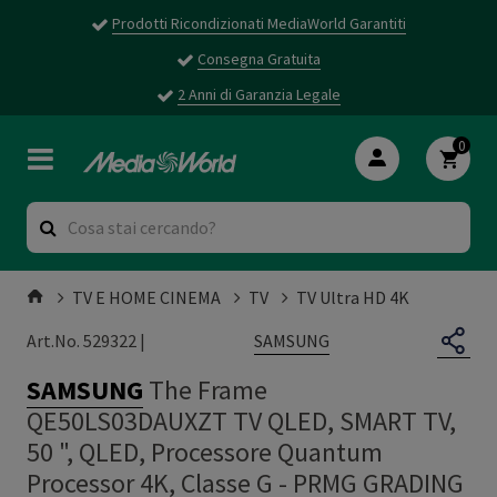
Prodotti Ricondizionati MediaWorld Garantiti
Consegna Gratuita
2 Anni di Garanzia Legale
0
TV E HOME CINEMA
TV
TV Ultra HD 4K
SAMSUNG
Art.No. 529322 |
SAMSUNG
The Frame
QE50LS03DAUXZT TV QLED, SMART TV,
50 ", QLED, Processore Quantum
Processor 4K, Classe G - PRMG GRADING