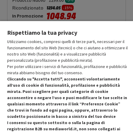
1299.00
-5%
Prezzo ridotto da
a
Ricondizionato
1234.05
-15%
1048.94
In Promozione
Aggiungi al carrello
Rispettiamo la tua privacy
Utilizziamo cookies, compresi quelli di terze parti, necessari per il
funzionamento del sito Web (tecnici) o che ci aiutano a ottimizzare il
OFFERTE IMPERDIBILI
nostro sito Web (funzionalità) e a visualizzare pubblicità
Risparmio garantito rispetto al corrispondente prodotto nuovo.
personalizzata (profilazione e pubblicità mirata).
Per poter utilizzare i servizi di funzionalità, profilazione e pubblicità
mirata abbiamo bisogno del tuo consenso.
Cliccando su "Accetta tutti", acconsenti volontariamente
all’uso di cookie di funzionalità, profilazione e pubblicità
mirata. Puoi scegliere per quali categorie di cookie
acconsentire o negare l’uso e puoi modificare le tue scelte in
Condizioni generali di vendita
Recedere dal contratto qui
qualsiasi momento attraverso il link “Preferenze Cookie”
che trovi in fondo ad ogni pagina, oppure, attraverso lo
Cookie Policy
scudetto posizionato in basso a sinistra del tuo device
I consensi su questo sottosito o sulla la pagina di
Preferenze cookie
registrazione B2B su mediaworld.it, non sono collegati ai