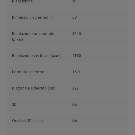
Risoluzione
4K
Dimensioni schermo (')
50
Risoluzione orizzontale
3840
(pixel)
Risoluzione verticale (pixel)
2160
Formato schermo
16:9
Diagonale schermo (cm)
127
3D
No
Occhiali 3D inclusi
No