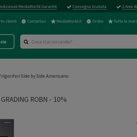
ndizionati MediaWorld Garantiti
Consegna Gratuita
2 Anni d
o clienti
Contattaci
MediaWorld.it
Ordini
Tutte le mar
rie
Frigoriferi Side by Side Americano
 GRADING ROBN - 10%