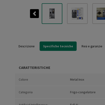
Previous
Descrizione
Specifiche tecniche
Resi e garanzie
CARATTERISTICHE
Colore
Metal Inox
Categoria
Frigo-congelatore
Artificial Intelligence:
Full AI