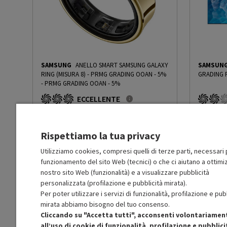
Capacità netta congelatore (l)
225
Consumo energetico annuale
346
(kWh/anno)
Autonomia Black-Out (h)
SAMSUNG
ANELLO SMART SAMSUNG GALAXY
5
SAMSUN
RING (MISURA 8) - PRMG GRADING OOAN - 5%
GRADING 
-
PRMG GRADING OOAN - 5%
Capacità di congelamento
15
ECCELLENTE
(kg/24h)
O
: Confezione originale integra
R
: Confezio
O
: Accessori principali presenti
O
: Accessor
A
: Estetica prodotto come nuovo
B
: Estetica
Rumorosità dB(A)
36
Rispettiamo la tua privacy
N
: Prodotto funzionante
N
: Prodotto
Prodotto Nuovo
Prodott
449.00
-5%
Utilizziamo cookies, compresi quelli di terze parti, necessari p
Sistema raffreddamento
No Frost
funzionamento del sito Web (tecnici) o che ci aiutano a ottimiz
Prezzo ridotto da
a
Ricondizionato
Ricondi
426.55
-50%
frigorifero
213.27
nostro sito Web (funzionalità) e a visualizzare pubblicità
In Promozione
In Prom
personalizzata (profilazione e pubblicità mirata).
Per poter utilizzare i servizi di funzionalità, profilazione e pub
Sistema raffreddamento
No Frost
Aggiungi al carrello
congelatore
mirata abbiamo bisogno del tuo consenso.
Cliccando su "Accetta tutti", acconsenti volontariamen
all’uso di cookie di funzionalità, profilazione e pubblici