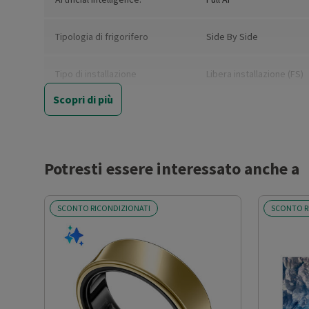
Tipologia di frigorifero
Side By Side
Tipo di installazione
Libera installazione (FS)
Scopri di più
Nuova Classe efficienza
E
energetica
Classe emissione rumore
C
Potresti essere interessato anche a
Classe climatica
SN-N-ST
SCONTO RICONDIZIONATI
SCONTO R
Capacità netta totale (l)
614
Capacità netta frigorifero (l)
389