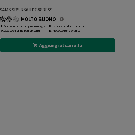
SAMS SBS RS6HDG883ES9
MOLTO BUONO
R
: Confezione non originale integra
B
: Estetica prodotto ottima
O
: Accessori principali presenti
N
: Prodotto funzionante
Aggiungi al carrello