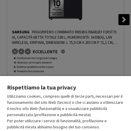
SAMSUNG
FRIGORIFERO COMBINATO RB53DG706AB1EF F1RST75
AI, CAPACITÀ NETTA TOTALE 538 L, RUMOROSITÀ: 34 DB(A), LAN
WIRELESS, 4 RIPIANI, DIMENSIONI: L 75,9 CM A 203 CM P 71,1 CM,
ANTRACITE, CLASSE A - PRMG GRADING ROAN - 4.99%
-
PRMG
ECCELLENTE
GRADING ROAN - 4.99%
R
: Confezione non originale integra
O
: Accessori principali presenti
A
: Estetica prodotto come nuovo
N
: Prodotto funzionante
Prodotto Nuovo
1259.49
-4.99%
Rispettiamo la tua privacy
Prezzo ridotto da
a
Ricondizionato
1196.52
-15%
1017.04
In Promozione
Utilizziamo cookies, compresi quelli di terze parti, necessari per il
funzionamento del sito Web (tecnici) o che ci aiutano a ottimizzare
il nostro sito Web (funzionalità) e a visualizzare pubblicità
Aggiungi al carrello
personalizzata (profilazione e pubblicità mirata).
Per poter utilizzare i servizi di funzionalità, profilazione e
pubblicità mirata abbiamo bisogno del tuo consenso.