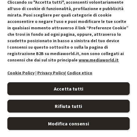
OFFERTE IMPERDIBILI
Cliccando su "Accetta tutti", acconsenti volontariamente
Risparmio garantito rispetto al corrispondente prodotto nuovo.
all’uso di cookie di funzionalità, profilazione e pubblicità
mirata. Puoi scegliere per quali categorie di cookie
acconsentire o negare l’uso e puoi modificare le tue scelte
in qualsiasi momento attraverso il link “Preferenze Cookie”
che trovi in fondo ad ogni pagina, oppure, attraverso lo
scudetto posizionato in basso a sinistra del tuo device
I consensi su questo sottosito o sulla la pagina di
Condizioni generali di vendita
Recedere dal contratto qui
registrazione B2B su mediaworld.it, non sono collegati ai
consensi che dai sul sito principale
www.mediaworld.it
Cookie Policy
Cookie Policy
|
Privacy Policy
|
Codice etico
Preferenze cookie
Accetta tutti
Informativa privacy
Rifiuta tutti
Accessibilità
Modifica consensi