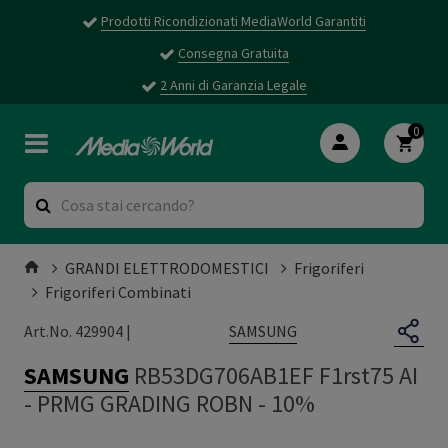
Prodotti Ricondizionati MediaWorld Garantiti
Consegna Gratuita
2 Anni di Garanzia Legale
0
GRANDI ELETTRODOMESTICI
Frigoriferi
Frigoriferi Combinati
SAMSUNG
Art.No. 429904 |
SAMSUNG
RB53DG706AB1EF F1rst75 AI
-
PRMG GRADING ROBN - 10%