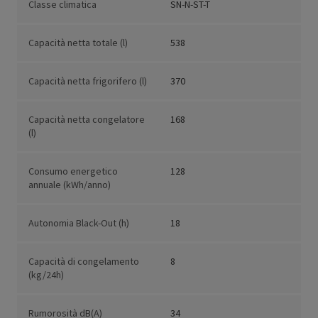
Classe climatica
SN-N-ST-T
Capacità netta totale (l)
538
Capacità netta frigorifero (l)
370
Capacità netta congelatore
168
(l)
Consumo energetico
128
annuale (kWh/anno)
Autonomia Black-Out (h)
18
Capacità di congelamento
8
(kg/24h)
Rumorosità dB(A)
34