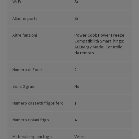
Wi-Fi
Si
Allarme porta
Sì
Altre funzioni
Power Cool; Power Freeze;
Compatibilità SmartThings;
AI Energy Mode; Controllo
da remoto.
Numero di Zone
2
Zona 0 gradi
No
Numero cassetti frigorifero
1
Numero ripiani frigo
4
Materiale ripiani frigo
Vetro