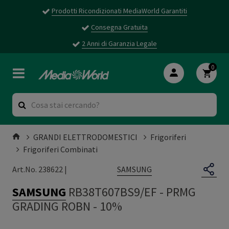
Prodotti Ricondizionati MediaWorld Garantiti
Consegna Gratuita
2 Anni di Garanzia Legale
0
GRANDI ELETTRODOMESTICI
Frigoriferi
Frigoriferi Combinati
SAMSUNG
Art.No. 238622 |
SAMSUNG
RB38T607BS9/EF
-
PRMG
GRADING ROBN - 10%