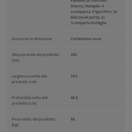
Pannello di controllo:
Interno; Maniglie: A
scomparsa. Frigorifero: 3x
Balconcini porta; 1x
Scomparto bottiglie.
Accessori in dotazione
Contenitore uova
Altezza netta del prodotto
203
(cm)
Larghezza netta del
59.5
prodotto (cm)
Profondità netta del
65.8
prodotto (cm)
Peso netto del prodotto
88
(kg)