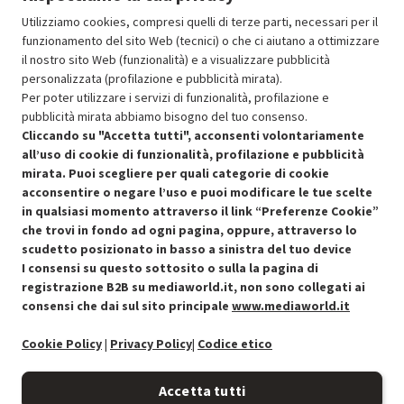
424.99
In Promozione
Utilizziamo cookies, compresi quelli di terze parti, necessari per il
funzionamento del sito Web (tecnici) o che ci aiutano a ottimizzare
il nostro sito Web (funzionalità) e a visualizzare pubblicità
Aggiungi al carrello
personalizzata (profilazione e pubblicità mirata).
Per poter utilizzare i servizi di funzionalità, profilazione e
pubblicità mirata abbiamo bisogno del tuo consenso.
SCONTO RICONDIZIONATI
Cliccando su "Accetta tutti", acconsenti volontariamente
Approfitta dello sconto del 50% sul prodotto ricondizionato.
all’uso di cookie di funzionalità, profilazione e pubblicità
mirata. Puoi scegliere per quali categorie di cookie
acconsentire o negare l’uso e puoi modificare le tue scelte
in qualsiasi momento attraverso il link “Preferenze Cookie”
che trovi in fondo ad ogni pagina, oppure, attraverso lo
scudetto posizionato in basso a sinistra del tuo device
I consensi su questo sottosito o sulla la pagina di
Condizioni generali di vendita
Recedere dal contratto qui
registrazione B2B su mediaworld.it, non sono collegati ai
consensi che dai sul sito principale
www.mediaworld.it
Cookie Policy
Cookie Policy
|
Privacy Policy
|
Codice etico
Preferenze cookie
Accetta tutti