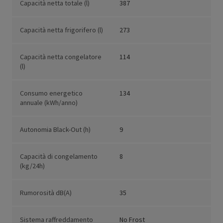
Capacità netta totale (l)
387
Capacità netta frigorifero (l)
273
Capacità netta congelatore
114
(l)
Consumo energetico
134
annuale (kWh/anno)
Autonomia Black-Out (h)
9
Capacità di congelamento
8
(kg/24h)
Rumorosità dB(A)
35
Sistema raffreddamento
No Frost