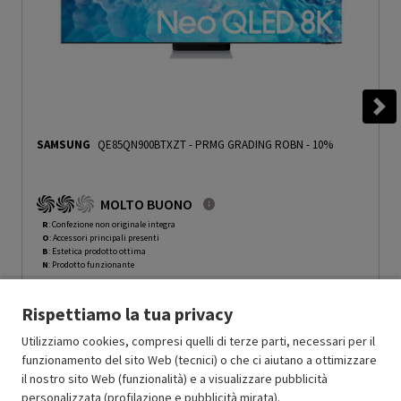
SAMSUNG
QE85QN900BTXZT
-
PRMG GRADING ROBN - 10%
MOLTO BUONO
R
: Confezione non originale integra
O
: Accessori principali presenti
B
: Estetica prodotto ottima
N
: Prodotto funzionante
Prodotto Nuovo
10999.00
-10%
Rispettiamo la tua privacy
Prezzo ridotto da
a
Ricondizionato
9899.10
-50%
4949.55
In Promozione
Utilizziamo cookies, compresi quelli di terze parti, necessari per il
funzionamento del sito Web (tecnici) o che ci aiutano a ottimizzare
il nostro sito Web (funzionalità) e a visualizzare pubblicità
Aggiungi al carrello
personalizzata (profilazione e pubblicità mirata).