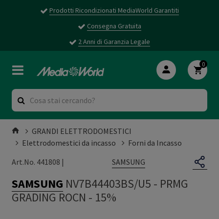
Prodotti Ricondizionati MediaWorld Garantiti
Consegna Gratuita
2 Anni di Garanzia Legale
0
GRANDI ELETTRODOMESTICI
Elettrodomestici da incasso
Forni da Incasso
SAMSUNG
Art.No. 441808 |
SAMSUNG
NV7B44403BS/U5
-
PRMG
GRADING ROCN - 15%