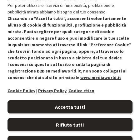
Per poter utilizzare i servizi di funzionalità, profilazione e
pubblicità mirata abbiamo bisogno del tuo consenso.
SCONTO RICONDIZIONATI
Cliccando su "Accetta tutti", acconsenti volontariamente
Approfitta dello sconto del 50% sul prodotto ricondizionato.
all’uso di cookie di funzionalità, profilazione e pubblicità
mirata. Puoi scegliere per quali categorie di cookie
acconsentire o negare l’uso e puoi modificare le tue scelte
in qualsiasi momento attraverso il link “Preferenze Cookie”
che trovi in fondo ad ogni pagina, oppure, attraverso lo
scudetto posizionato in basso a sinistra del tuo device
I consensi su questo sottosito o sulla la pagina di
Condizioni generali di vendita
Recedere dal contratto qui
registrazione B2B su mediaworld.it, non sono collegati ai
consensi che dai sul sito principale
www.mediaworld.it
Cookie Policy
Cookie Policy
|
Privacy Policy
|
Codice etico
Preferenze cookie
Accetta tutti
Informativa privacy
Rifiuta tutti
Accessibilità