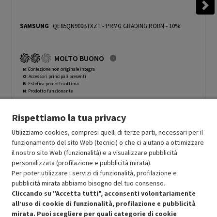
SAMSUNG
QE85QN900BTXZT
-
PRMG GRADING ROBN - 10%
MOLTO BUONO
R
: Confezione non originale integra
O
: Accessori principali presenti
B
: Estetica prodotto ottima
N
: Prodotto funzionante
Prodotto Nuovo
10999.00
-10%
Rispettiamo la tua privacy
Prezzo ridotto da
a
Ricondizionato
9899.10
-50%
4949.55
In Promozione
Utilizziamo cookies, compresi quelli di terze parti, necessari per il
funzionamento del sito Web (tecnici) o che ci aiutano a ottimizzare
il nostro sito Web (funzionalità) e a visualizzare pubblicità
Aggiungi al carrello
personalizzata (profilazione e pubblicità mirata).
Per poter utilizzare i servizi di funzionalità, profilazione e
pubblicità mirata abbiamo bisogno del tuo consenso.
SCONTO RICONDIZIONATI
Cliccando su "Accetta tutti", acconsenti volontariamente
Approfitta dello sconto del 50% sul prodotto ricondizionato.
all’uso di cookie di funzionalità, profilazione e pubblicità
mirata. Puoi scegliere per quali categorie di cookie