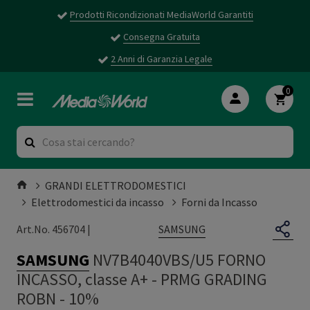
Prodotti Ricondizionati MediaWorld Garantiti
Consegna Gratuita
2 Anni di Garanzia Legale
0
GRANDI ELETTRODOMESTICI
Elettrodomestici da incasso
Forni da Incasso
SAMSUNG
Art.No. 456704 |
SAMSUNG
NV7B4040VBS/U5 FORNO
INCASSO, classe A+
-
PRMG GRADING
ROBN - 10%