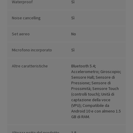
Waterproof
Sì
Noise cancelling
Sì
Set aereo
No
Microfono incorporato
Sì
Altre caratteristiche
Bluetooth 5.4;
Accelerometro; Giroscopio;
Sensore Hall; Sensore di
Pressione; Sensore di
Prossimità; Sensore Touch
(controlli touch); Unità di
captazione della voce
(VPU); Compatibile da
Android 10 e con almeno 1.5
GB di RAM.
Altezza netta del prodotto
1.8