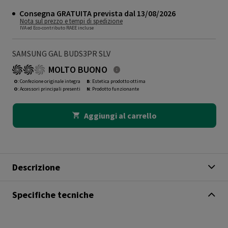
Consegna GRATUITA prevista dal 13/08/2026
Nota sul prezzo e tempi di spedizione
IVA ed Eco-contributo RAEE incluse
SAMSUNG GAL BUDS3PR SLV
MOLTO BUONO
O
: Confezione originale integra
B
: Estetica prodotto ottima
O
: Accessori principali presenti
N
: Prodotto funzionante
Aggiungi al carrello
Descrizione
Specifiche tecniche