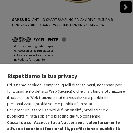
SAMSUNG
ANELLO SMART SAMSUNG GALAXY RING (MISURA 8) -
PRMG GRADING OOAN - 5%
-
PRMG GRADING OOAN - 5%
ECCELLENTE
O
: Confezione originale integra
O
: Accessori principali presenti
A
: Estetica prodotto come nuovo
N
: Prodotto funzionante
Prodotto Nuovo
449.00
-5%
Rispettiamo la tua privacy
Prezzo ridotto da
a
Ricondizionato
426.55
-50%
213.27
In Promozione
Utilizziamo cookies, compresi quelli di terze parti, necessari per il
funzionamento del sito Web (tecnici) o che ci aiutano a ottimizzare
il nostro sito Web (funzionalità) e a visualizzare pubblicità
Aggiungi al carrello
personalizzata (profilazione e pubblicità mirata).
Per poter utilizzare i servizi di funzionalità, profilazione e
pubblicità mirata abbiamo bisogno del tuo consenso.
SCONTO RICONDIZIONATI
Cliccando su "Accetta tutti", acconsenti volontariamente
Approfitta dello sconto del 50% sul prodotto ricondizionato.
all’uso di cookie di funzionalità, profilazione e pubblicità