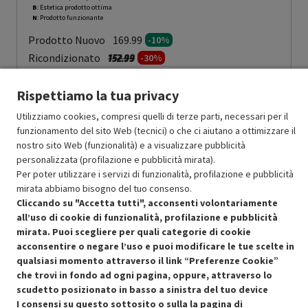
B
: Estetica prodotto ottima
N
: Prodotto funzionante
Prodotto Nuovo
169.99
-10%
Prezzo ridotto da
a
Ricondizionato
152.99
-30%
107.09
In Promozione
Rispettiamo la tua privacy
Aggiungi al carrello
Utilizziamo cookies, compresi quelli di terze parti, necessari per il
funzionamento del sito Web (tecnici) o che ci aiutano a ottimizzare il
nostro sito Web (funzionalità) e a visualizzare pubblicità
personalizzata (profilazione e pubblicità mirata).
SCONTO RICONDIZIONATI
Per poter utilizzare i servizi di funzionalità, profilazione e pubblicità
Approfitta dello sconto del 30% sul prodotto ricondizionato.
mirata abbiamo bisogno del tuo consenso.
Cliccando su "Accetta tutti", acconsenti volontariamente
all’uso di cookie di funzionalità, profilazione e pubblicità
mirata. Puoi scegliere per quali categorie di cookie
acconsentire o negare l’uso e puoi modificare le tue scelte in
qualsiasi momento attraverso il link “Preferenze Cookie”
Condizioni generali di vendita
che trovi in fondo ad ogni pagina, oppure, attraverso lo
Recedere dal contratto qui
scudetto posizionato in basso a sinistra del tuo device
Cookie Policy
I consensi su questo sottosito o sulla la pagina di