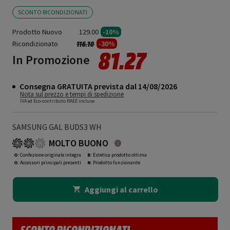
SCONTO RICONDIZIONATI
Prodotto Nuovo
129.00
-10%
Ricondizionato
Prezzo ridotto da
a
-30%
116.10
81.27
In Promozione
Consegna GRATUITA prevista dal 14/08/2026
Nota sul prezzo e tempi di spedizione
IVA ed Eco-contributo RAEE incluse
SAMSUNG GAL BUDS3 WH
MOLTO BUONO
O
: Confezione originale integra
B
: Estetica prodotto ottima
O
: Accessori principali presenti
N
: Prodotto funzionante
Aggiungi al carrello
SCONTO RICONDIZIONATI