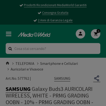
Prodotti Ricondizionati MediaWorld Garantiti
Consegna Gratuita
2 Anni di Garanzia Legale
0
TELEFONIA
Smartphone e Cellulari
Auricolari e Vivavoce
SAMSUNG
Art.No. 577762 |
SAMSUNG
Galaxy Buds3 AURICOLARI
WIRELESS, WHITE - PRMG GRADING
OOBN - 10%
-
PRMG GRADING OOBN -