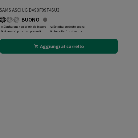
SAMS ASCIUG DV90F09F4SU3
BUONO
R
: Confezione non originale integra
C
: Estetica prodotto buona
O
: Accessori principali presenti
N
: Prodotto funzionante
Aggiungi al carrello