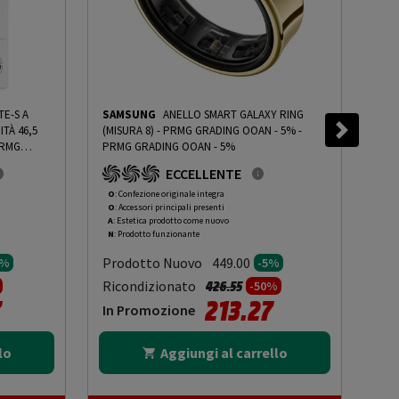
TE-S A
SAMSUNG
ANELLO SMART GALAXY RING
SA
TÀ 46,5
(MISURA 8) - PRMG GRADING OOAN - 5%
-
PRMG
PRMG GRADING OOAN - 5%
PRM
ING ROBN
ECCELLENTE
O
: Confezione originale integra
O
: 
O
: Accessori principali presenti
O
: 
A
: Estetica prodotto come nuovo
A
: 
N
: Prodotto funzionante
N
: 
Prodotto Nuovo
Pr
449.00
0%
-5%
to da
Prezzo ridotto da
a
Ricondizionato
Ric
426.55
-50%
7
213.27
In Promozione
In
lo
Aggiungi al carrello