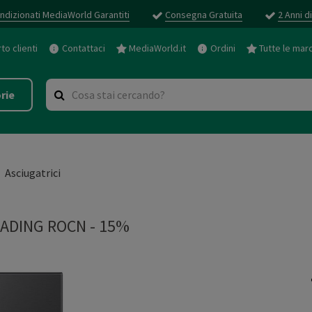
ndizionati MediaWorld Garantiti
Consegna Gratuita
2 Anni d
o clienti
Contattaci
MediaWorld.it
Ordini
Tutte le mar
rie
Asciugatrici
ADING ROCN - 15%