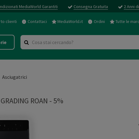
ndizionati MediaWorld Garantiti
Consegna Gratuita
2 Anni d
o clienti
Contattaci
MediaWorld.it
Ordini
Tutte le mar
rie
Asciugatrici
GRADING ROAN - 5%