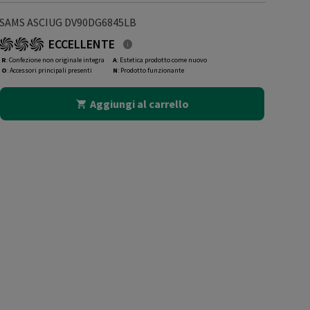
SAMS ASCIUG DV90DG6845LB
ECCELLENTE
R
: Confezione non originale integra
A
: Estetica prodotto come nuovo
O
: Accessori principali presenti
N
: Prodotto funzionante
Aggiungi al carrello