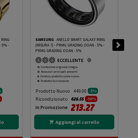
 RING
SAMSUNG
ANELLO SMART GALAXY RING
SA
 - 5%
-
(MISURA 7) - PRMG GRADING OOAN - 5%
-
PRMG GRADING OOAN - 5%
PRM
ECCELLENTE
O
: Confezione originale integra
O
: 
O
: Accessori principali presenti
O
: 
A
: Estetica prodotto come nuovo
A
: 
N
: Prodotto funzionante
N
: 
Prodotto Nuovo
Pr
449.00
%
-5%
to da
Prezzo ridotto da
a
Ricondizionato
Ric
426.55
%
-50%
213.27
In Promozione
In
lo
Aggiungi al carrello