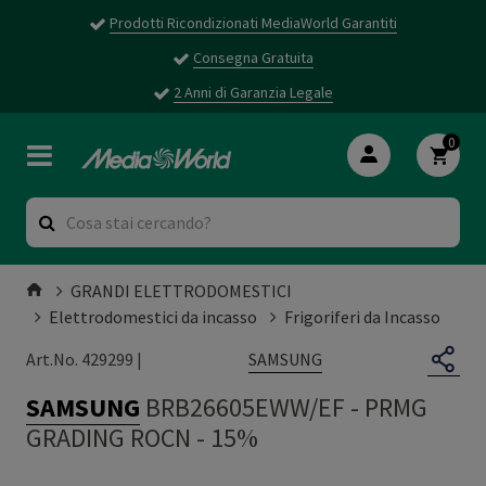
Prodotti Ricondizionati MediaWorld Garantiti
Consegna Gratuita
2 Anni di Garanzia Legale
0
GRANDI ELETTRODOMESTICI
Elettrodomestici da incasso
Frigoriferi da Incasso
SAMSUNG
Art.No. 429299 |
SAMSUNG
BRB26605EWW/EF
-
PRMG
GRADING ROCN - 15%