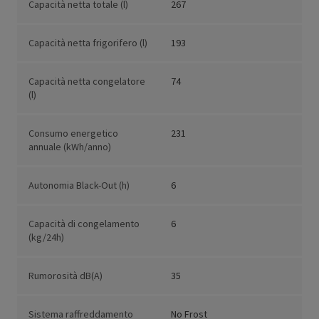
Capacità netta totale (l)
267
Capacità netta frigorifero (l)
193
Capacità netta congelatore
74
(l)
Consumo energetico
231
annuale (kWh/anno)
Autonomia Black-Out (h)
6
Capacità di congelamento
6
(kg/24h)
Rumorosità dB(A)
35
Sistema raffreddamento
No Frost