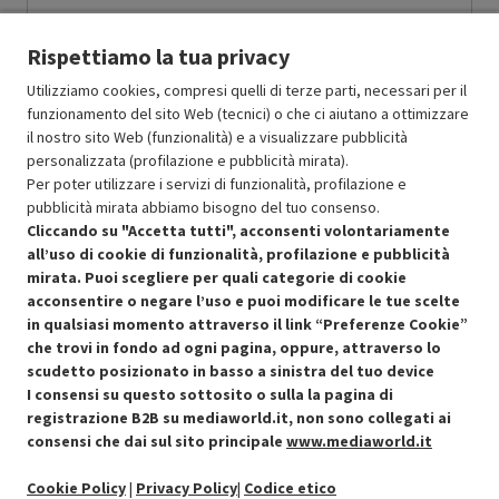
Prodotto Nuovo
949.00
-5%
Rispettiamo la tua privacy
Prezzo ridotto da
a
Ricondizionato
901.55
-50%
450.77
In Promozione
Utilizziamo cookies, compresi quelli di terze parti, necessari per il
funzionamento del sito Web (tecnici) o che ci aiutano a ottimizzare
il nostro sito Web (funzionalità) e a visualizzare pubblicità
Aggiungi al carrello
personalizzata (profilazione e pubblicità mirata).
Per poter utilizzare i servizi di funzionalità, profilazione e
pubblicità mirata abbiamo bisogno del tuo consenso.
SCONTO RICONDIZIONATI
Cliccando su "Accetta tutti", acconsenti volontariamente
Approfitta dello sconto del 50% sul prodotto ricondizionato.
all’uso di cookie di funzionalità, profilazione e pubblicità
mirata. Puoi scegliere per quali categorie di cookie
acconsentire o negare l’uso e puoi modificare le tue scelte
in qualsiasi momento attraverso il link “Preferenze Cookie”
che trovi in fondo ad ogni pagina, oppure, attraverso lo
scudetto posizionato in basso a sinistra del tuo device
I consensi su questo sottosito o sulla la pagina di
Condizioni generali di vendita
Recedere dal contratto qui
registrazione B2B su mediaworld.it, non sono collegati ai
consensi che dai sul sito principale
www.mediaworld.it
Cookie Policy
Cookie Policy
|
Privacy Policy
|
Codice etico