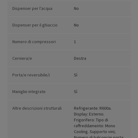
Dispenser per l’acqua
No
Dispenser per il ghiaccio
No
Numero di compressori
1
Cerniera/e
Destra
Porta/e reversibile/i
Sì
Maniglie integrate
Sì
Altre descrizioni strutturali
Refrigerante: R600a.
Display: Esterno.
Frigorifero: Tipo di
raffreddamento: Mono
Cooling. Supporto vini;
Numero di balconcini porta: