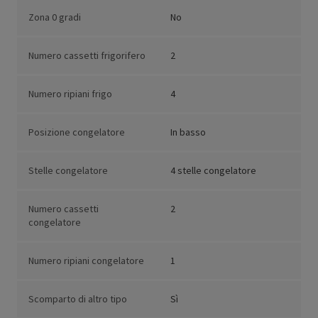
Zona 0 gradi
No
Numero cassetti frigorifero
2
Numero ripiani frigo
4
Posizione congelatore
In basso
Stelle congelatore
4 stelle congelatore
Numero cassetti
2
congelatore
Numero ripiani congelatore
1
Scomparto di altro tipo
Sì