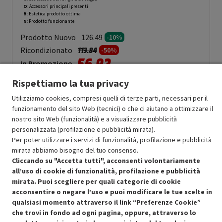
O
: Accessori principali presenti
B
: Estetica prodotto ottima
N
: Prodotto funzionante
Prodotto Nuovo
126.49
-10%
Prezzo ridotto da
a
Ricondizionato
113.84
-50%
56.92
In Promozione
Rispettiamo la tua privacy
Aggiungi al carrello
Utilizziamo cookies, compresi quelli di terze parti, necessari per il
funzionamento del sito Web (tecnici) o che ci aiutano a ottimizzare il
nostro sito Web (funzionalità) e a visualizzare pubblicità
SCONTO RICONDIZIONATI
personalizzata (profilazione e pubblicità mirata).
Approfitta dello sconto del 50% sul prodotto ricondizionato.
Per poter utilizzare i servizi di funzionalità, profilazione e pubblicità
mirata abbiamo bisogno del tuo consenso.
Cliccando su "Accetta tutti", acconsenti volontariamente
all’uso di cookie di funzionalità, profilazione e pubblicità
mirata. Puoi scegliere per quali categorie di cookie
acconsentire o negare l’uso e puoi modificare le tue scelte in
qualsiasi momento attraverso il link “Preferenze Cookie”
Condizioni generali di vendita
Recedere dal contratto qui
che trovi in fondo ad ogni pagina, oppure, attraverso lo