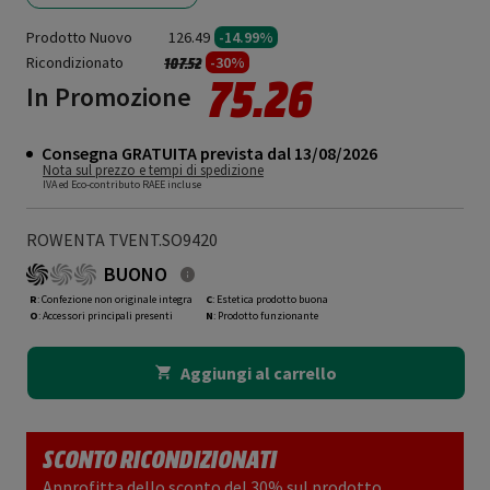
Prodotto Nuovo
126.49
-14.99%
Ricondizionato
Prezzo ridotto da
a
-30%
107.52
75.26
In Promozione
Consegna GRATUITA prevista dal 13/08/2026
Nota sul prezzo e tempi di spedizione
IVA ed Eco-contributo RAEE incluse
ROWENTA TVENT.SO9420
BUONO
R
: Confezione non originale integra
C
: Estetica prodotto buona
O
: Accessori principali presenti
N
: Prodotto funzionante
Aggiungi al carrello
SCONTO RICONDIZIONATI
Approfitta dello sconto del 30% sul prodotto