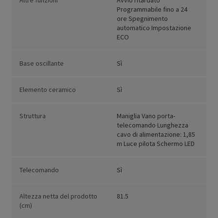
Altre funzioni
Avvio ritardato
Programmabile fino a 24
ore Spegnimento
automatico Impostazione
ECO
Base oscillante
Sì
Elemento ceramico
Sì
Struttura
Maniglia Vano porta-
telecomando Lunghezza
cavo di alimentazione: 1,85
m Luce pilota Schermo LED
Telecomando
Sì
Altezza netta del prodotto
81.5
(cm)