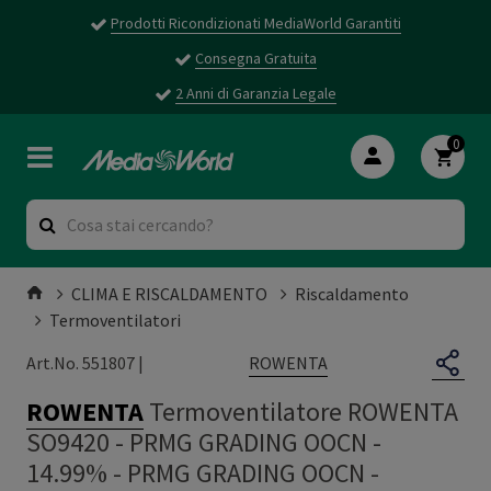
Prodotti Ricondizionati MediaWorld Garantiti
Consegna Gratuita
2 Anni di Garanzia Legale
0
CLIMA E RISCALDAMENTO
Riscaldamento
Termoventilatori
ROWENTA
Art.No. 551807 |
ROWENTA
Termoventilatore ROWENTA
SO9420 - PRMG GRADING OOCN -
14.99%
-
PRMG GRADING OOCN -