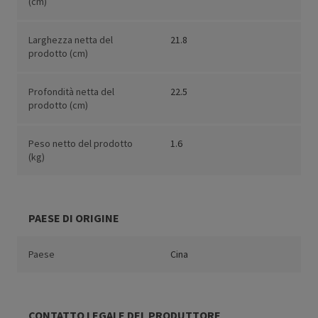
(cm)
Larghezza netta del
21.8
prodotto (cm)
Profondità netta del
22.5
prodotto (cm)
Peso netto del prodotto
1.6
(kg)
PAESE DI ORIGINE
Paese
Cina
CONTATTO LEGALE DEL PRODUTTORE