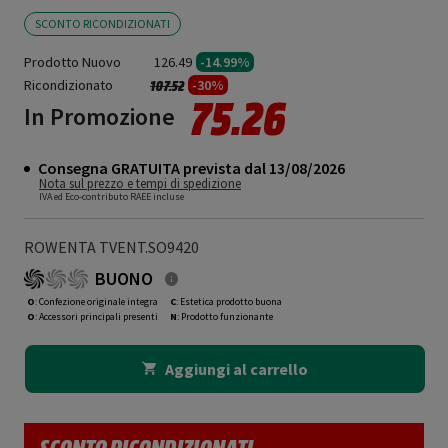
SCONTO RICONDIZIONATI
Prodotto Nuovo
126.49
-14.99%
Ricondizionato
Prezzo ridotto da
a
-30%
107.52
75.26
In Promozione
Consegna GRATUITA prevista dal 13/08/2026
Nota sul prezzo e tempi di spedizione
IVA ed Eco-contributo RAEE incluse
ROWENTA TVENT.SO9420
BUONO
O
: Confezione originale integra
C
: Estetica prodotto buona
O
: Accessori principali presenti
N
: Prodotto funzionante
Aggiungi al carrello
SCONTO RICONDIZIONATI