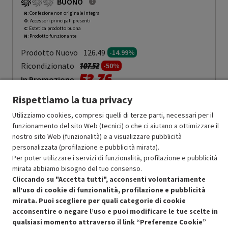
BUONO
R
: Confezione non originale integra
O
: Accessori principali presenti
C
: Estetica prodotto buona
N
: Prodotto funzionante
Prodotto Nuovo
126.49
-14.99%
Prezzo ridotto da
a
Ricondizionato
107.52
-50%
53.76
In Promozione
Rispettiamo la tua privacy
Aggiungi al carrello
Utilizziamo cookies, compresi quelli di terze parti, necessari per il
funzionamento del sito Web (tecnici) o che ci aiutano a ottimizzare il
nostro sito Web (funzionalità) e a visualizzare pubblicità
SCONTO RICONDIZIONATI
personalizzata (profilazione e pubblicità mirata).
Approfitta dello sconto del 50% sul prodotto ricondizionato.
Per poter utilizzare i servizi di funzionalità, profilazione e pubblicità
mirata abbiamo bisogno del tuo consenso.
Cliccando su "Accetta tutti", acconsenti volontariamente
all’uso di cookie di funzionalità, profilazione e pubblicità
mirata. Puoi scegliere per quali categorie di cookie
acconsentire o negare l’uso e puoi modificare le tue scelte in
qualsiasi momento attraverso il link “Preferenze Cookie”
Condizioni generali di vendita
Recedere dal contratto qui