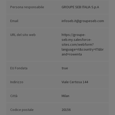
Persona responsabile
GROUPE SEB ITALIA S.p.A
Email
infoseb.it@groupeseb.com
URL del sito web
https://groupe-
seb.my.salesforce-
sites.com/webform?
language=it&country=IT&br
and=rowenta
EU Fondata
true
Indirizzo
Viale Certosa 144
Città
Milan
Codice postale
20156