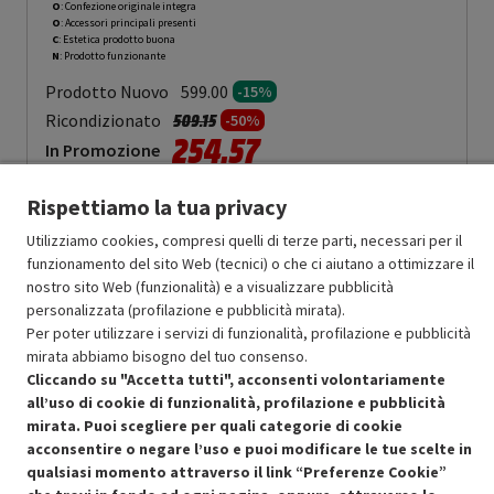
O
: Confezione originale integra
O
: Accessori principali presenti
C
: Estetica prodotto buona
N
: Prodotto funzionante
Prodotto Nuovo
599.00
-15%
Prezzo ridotto da
a
Ricondizionato
509.15
-50%
254.57
In Promozione
Aggiungi al carrello
Rispettiamo la tua privacy
Utilizziamo cookies, compresi quelli di terze parti, necessari per il
funzionamento del sito Web (tecnici) o che ci aiutano a ottimizzare il
nostro sito Web (funzionalità) e a visualizzare pubblicità
SCONTO RICONDIZIONATI
personalizzata (profilazione e pubblicità mirata).
Approfitta dello sconto del 50% sul prodotto ricondizionato.
Per poter utilizzare i servizi di funzionalità, profilazione e pubblicità
mirata abbiamo bisogno del tuo consenso.
Cliccando su "Accetta tutti", acconsenti volontariamente
all’uso di cookie di funzionalità, profilazione e pubblicità
mirata. Puoi scegliere per quali categorie di cookie
acconsentire o negare l’uso e puoi modificare le tue scelte in
Condizioni generali di vendita
Recedere dal contratto qui
qualsiasi momento attraverso il link “Preferenze Cookie”