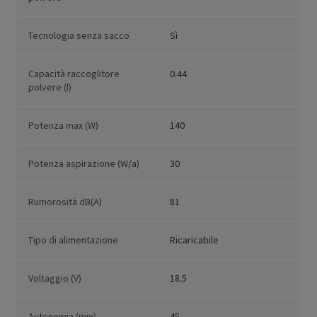
Tecnologia senza sacco
Sì
Capacità raccoglitore
0.44
polvere (l)
Potenza max (W)
140
Potenza aspirazione (W/a)
30
Rumorosità dB(A)
81
Tipo di alimentazione
Ricaricabile
Voltaggio (V)
18.5
Autonomia (min)
45