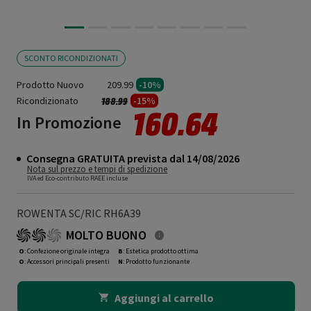
SCONTO RICONDIZIONATI
Prodotto Nuovo
209.99
-10%
Ricondizionato
Prezzo ridotto da
a
-15%
188.99
160.64
In Promozione
Consegna GRATUITA prevista dal 14/08/2026
Nota sul prezzo e tempi di spedizione
IVA ed Eco-contributo RAEE incluse
ROWENTA SC/RIC RH6A39
MOLTO BUONO
O
: Confezione originale integra
B
: Estetica prodotto ottima
O
: Accessori principali presenti
N
: Prodotto funzionante
Aggiungi al carrello