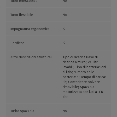
Tubo telescopico
No
Tubo flessibile
No
Impugnatura ergonomica
Sì
Cordless
Sì
Altre descrizioni strutturali
Tipo di ricarica Base di
ricarica a muro; 2x Filtri
lavabili; Tipo di batteria: Ioni
al litio; Numero celle
batteria: 5; Tempo di carica:
3h; Contenitore polvere
rimovibile; Spazzola
motorizzata con luci a LED
che
Turbo spazzola
No