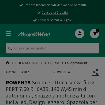
Prodotti Ricondizionati MediaWorld Garantiti
Consegna Gratuita
2 Anni di Garanzia Legale
0
PULIZIA E STIRO
Pulizia
Lavapavimenti
ROWENTA
Art.No. 584302 |
ROWENTA
Scopa elettrica senza filo X-
PERT 7.60 RH6A39, 140 W,45 min di
autonomia, Spazzola motorizzata con
luci a led, Design leggero, Spazzola per