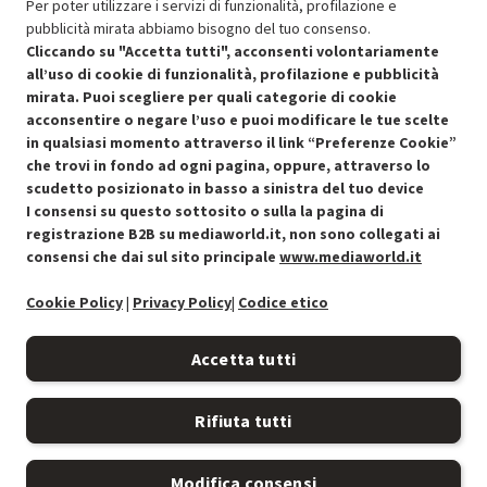
Per poter utilizzare i servizi di funzionalità, profilazione e
pubblicità mirata abbiamo bisogno del tuo consenso.
SCONTO RICONDIZIONATI
Cliccando su "Accetta tutti", acconsenti volontariamente
Approfitta dello sconto del 30% sul prodotto ricondizionato.
all’uso di cookie di funzionalità, profilazione e pubblicità
mirata. Puoi scegliere per quali categorie di cookie
acconsentire o negare l’uso e puoi modificare le tue scelte
in qualsiasi momento attraverso il link “Preferenze Cookie”
che trovi in fondo ad ogni pagina, oppure, attraverso lo
scudetto posizionato in basso a sinistra del tuo device
I consensi su questo sottosito o sulla la pagina di
Condizioni generali di vendita
Recedere dal contratto qui
registrazione B2B su mediaworld.it, non sono collegati ai
consensi che dai sul sito principale
www.mediaworld.it
Cookie Policy
Cookie Policy
|
Privacy Policy
|
Codice etico
Preferenze cookie
Accetta tutti
Informativa privacy
Rifiuta tutti
Accessibilità
Modifica consensi