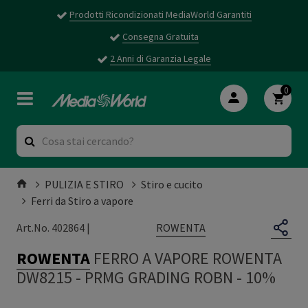
Prodotti Ricondizionati MediaWorld Garantiti
Consegna Gratuita
2 Anni di Garanzia Legale
0
PULIZIA E STIRO
Stiro e cucito
Ferri da Stiro a vapore
ROWENTA
Art.No. 402864 |
ROWENTA
FERRO A VAPORE ROWENTA
DW8215
-
PRMG GRADING ROBN - 10%