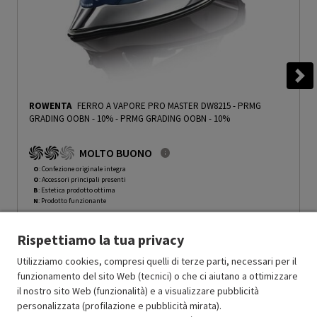
ROWENTA
FERRO A VAPORE PRO MASTER DW8215 - PRMG
GRADING OOBN - 10%
-
PRMG GRADING OOBN - 10%
MOLTO BUONO
O
: Confezione originale integra
O
: Accessori principali presenti
B
: Estetica prodotto ottima
N
: Prodotto funzionante
Prodotto Nuovo
64.99
-10%
Rispettiamo la tua privacy
Prezzo ridotto da
a
Ricondizionato
58.49
-30%
40.94
In Promozione
Utilizziamo cookies, compresi quelli di terze parti, necessari per il
funzionamento del sito Web (tecnici) o che ci aiutano a ottimizzare
il nostro sito Web (funzionalità) e a visualizzare pubblicità
Aggiungi al carrello
personalizzata (profilazione e pubblicità mirata).