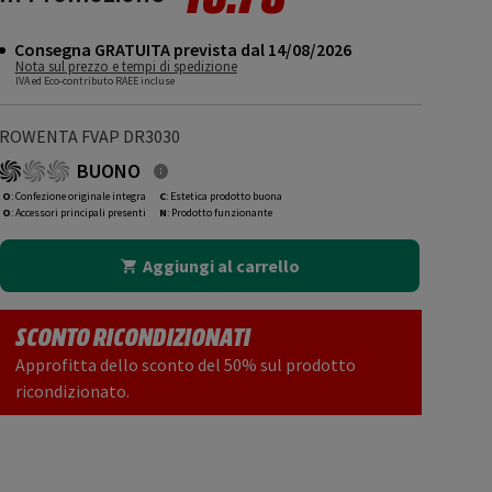
Consegna GRATUITA prevista dal 14/08/2026
Nota sul prezzo e tempi di spedizione
IVA ed Eco-contributo RAEE incluse
ROWENTA FVAP DR3030
BUONO
O
: Confezione originale integra
C
: Estetica prodotto buona
O
: Accessori principali presenti
N
: Prodotto funzionante
Aggiungi al carrello
SCONTO RICONDIZIONATI
Approfitta dello sconto del 50% sul prodotto
ricondizionato.