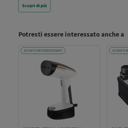
Scopri di più
Vapore continuo
Sì
Funzione vapore verticale
Sì
Potresti essere interessato anche a
Tasto super vapore
No
SCONTO RICONDIZIONATI
SCONTO R
Sistema anticalcare
No
Sistema anti sgocciolamento
No
Stiratura a secco
No
Cordless
No
Lunghezza cavo (m)
2.6