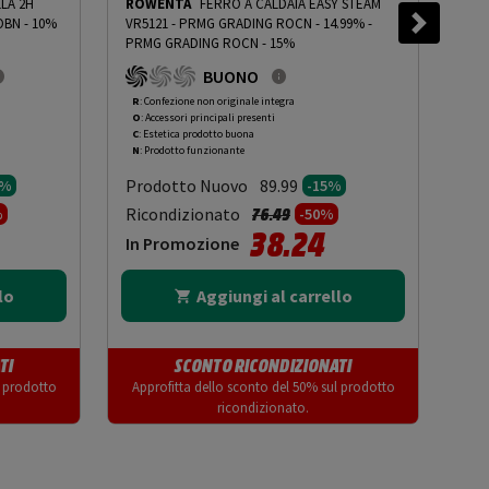
LA 2H
ROWENTA
FERRO A CALDAIA EASY STEAM
RO
BN - 10%
VR5121 - PRMG GRADING ROCN - 14.99%
-
VR5
PRMG GRADING ROCN - 15%
PRM
BUONO
R
: Confezione non originale integra
R
: 
O
: Accessori principali presenti
O
: 
C
: Estetica prodotto buona
A
: 
N
: Prodotto funzionante
N
: 
Prodotto Nuovo
Pr
89.99
0%
-15%
to da
Prezzo ridotto da
a
Ricondizionato
Ric
76.49
%
-50%
38.24
In Promozione
In
lo
Aggiungi al carrello
TI
SCONTO RICONDIZIONATI
l prodotto
Approfitta dello sconto del 50% sul prodotto
App
ricondizionato.