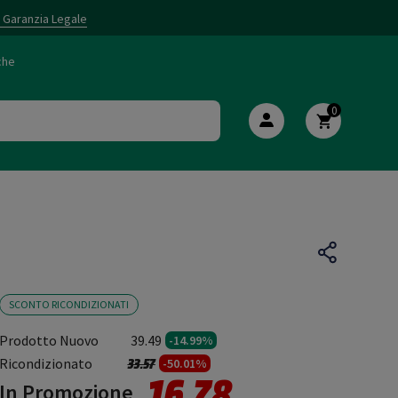
i Garanzia Legale
che
0
SCONTO RICONDIZIONATI
Prodotto Nuovo
39.49
-14.99%
Prezzo ridotto da
a
Ricondizionato
33.57
-50.01%
16.78
In Promozione