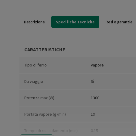
Descrizione
Specifiche tecniche
Resi e garanzie
CARATTERISTICHE
Tipo di ferro
Vapore
Da viaggio
Sì
Potenza max (W)
1300
Portata vapore (g/min)
19
Tempo di riscaldamento (min)
0.15