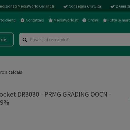
ndizionati MediaWorld Garantiti
Consegna Gratuita
2 Anni d
o clienti
Contattaci
MediaWorld.it
Ordini
Tutte le mar
rie
iro a caldaia
ocket DR3030 - PRMG GRADING OOCN -
99%