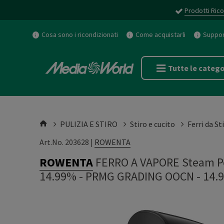
Prodotti Rico
Cosa sono i ricondizionati
Come acquistarli
Support
Tutte le catego
PULIZIA E STIRO
Stiro e cucito
Ferri da St
Art.No. 203628 |
ROWENTA
ROWENTA
FERRO A VAPORE Steam P
14.99%
-
PRMG GRADING OOCN - 14.