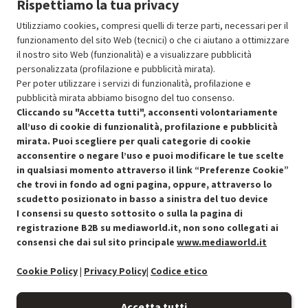
Rispettiamo la tua privacy
Prodotto Nuovo
139.49
-4.99%
Prezzo ridotto da
a
Ricondizionato
132.52
-50%
Utilizziamo cookies, compresi quelli di terze parti, necessari per il
66.26
funzionamento del sito Web (tecnici) o che ci aiutano a ottimizzare
In Promozione
il nostro sito Web (funzionalità) e a visualizzare pubblicità
personalizzata (profilazione e pubblicità mirata).
Aggiungi al carrello
Per poter utilizzare i servizi di funzionalità, profilazione e
pubblicità mirata abbiamo bisogno del tuo consenso.
Cliccando su "Accetta tutti", acconsenti volontariamente
all’uso di cookie di funzionalità, profilazione e pubblicità
SCONTO RICONDIZIONATI
mirata. Puoi scegliere per quali categorie di cookie
Approfitta dello sconto del 50% sul prodotto ricondizionato.
acconsentire o negare l’uso e puoi modificare le tue scelte
in qualsiasi momento attraverso il link “Preferenze Cookie”
che trovi in fondo ad ogni pagina, oppure, attraverso lo
scudetto posizionato in basso a sinistra del tuo device
I consensi su questo sottosito o sulla la pagina di
Condizioni generali di vendita
Recedere dal contratto qui
registrazione B2B su mediaworld.it, non sono collegati ai
consensi che dai sul sito principale
www.mediaworld.it
Cookie Policy
Cookie Policy
|
Privacy Policy
|
Codice etico
Preferenze cookie
Accetta tutti