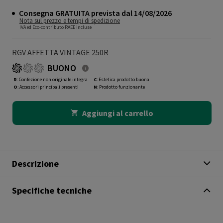
Consegna GRATUITA prevista dal 14/08/2026
Nota sul prezzo e tempi di spedizione
IVA ed Eco-contributo RAEE incluse
RGV AFFETTA VINTAGE 250R
BUONO
R
: Confezione non originale integra
C
: Estetica prodotto buona
O
: Accessori principali presenti
N
: Prodotto funzionante
Aggiungi al carrello
Descrizione
Specifiche tecniche