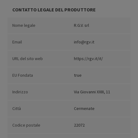
CONTATTO LEGALE DEL PRODUTTORE
Nome legale
R.G.V. srl
Email
info@rgv.it
URL del sito web
https://rgv.it/it/
EU Fondata
true
Indirizzo
Via Giovanni XXIII, 11
Città
Cermenate
Codice postale
22072