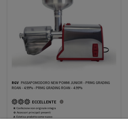
RGV
PASSAPOMODORO NEW POMMI JUNIOR - PRMG GRADING
ROAN - 4.99%
-
PRMG GRADING ROAN - 4.99%
ECCELLENTE
R
: Confezione non originale integra
O
: Accessori principali presenti
A
: Estetica prodotto come nuovo
N
: Prodotto funzionante