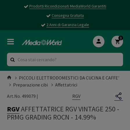
Prodotti Ricondizionati MediaWorld Garantiti
Consegna Gratuita
2 Anni di Garanzia Legale
0
PICCOLI ELETTRODOMESTICI DA CUCINA E CAFFE'
Preparazione cibi
Affettatrici
RGV
Art.No. 499079 |
RGV
AFFETTATRICE RGV VINTAGE 250
-
PRMG GRADING ROCN - 14.99%