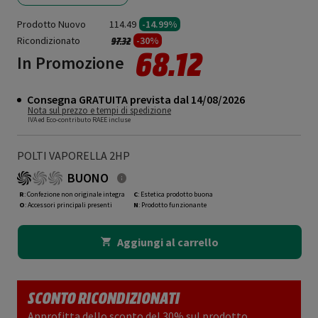
Prodotto Nuovo
114.49
-14.99%
Ricondizionato
Prezzo ridotto da
a
-30%
97.32
68.12
In Promozione
Consegna GRATUITA prevista dal 14/08/2026
Nota sul prezzo e tempi di spedizione
IVA ed Eco-contributo RAEE incluse
POLTI VAPORELLA 2HP
BUONO
R
: Confezione non originale integra
C
: Estetica prodotto buona
O
: Accessori principali presenti
N
: Prodotto funzionante
Aggiungi al carrello
SCONTO RICONDIZIONATI
Approfitta dello sconto del 30% sul prodotto