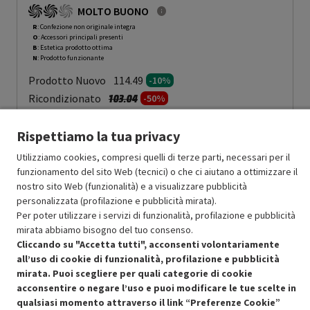
MOLTO BUONO
R
: Confezione non originale integra
O
: Accessori principali presenti
B
: Estetica prodotto ottima
N
: Prodotto funzionante
Prodotto Nuovo
114.49
-10%
Prezzo ridotto da
a
Ricondizionato
103.04
-50%
51.52
In Promozione
Rispettiamo la tua privacy
Aggiungi al carrello
Utilizziamo cookies, compresi quelli di terze parti, necessari per il
funzionamento del sito Web (tecnici) o che ci aiutano a ottimizzare il
nostro sito Web (funzionalità) e a visualizzare pubblicità
personalizzata (profilazione e pubblicità mirata).
SCONTO RICONDIZIONATI
Per poter utilizzare i servizi di funzionalità, profilazione e pubblicità
Approfitta dello sconto del 50% sul prodotto ricondizionato.
mirata abbiamo bisogno del tuo consenso.
Cliccando su "Accetta tutti", acconsenti volontariamente
all’uso di cookie di funzionalità, profilazione e pubblicità
mirata. Puoi scegliere per quali categorie di cookie
acconsentire o negare l’uso e puoi modificare le tue scelte in
qualsiasi momento attraverso il link “Preferenze Cookie”