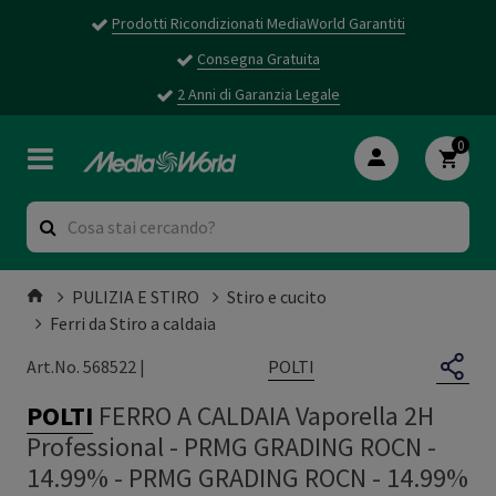
Prodotti Ricondizionati MediaWorld Garantiti
Consegna Gratuita
2 Anni di Garanzia Legale
0
PULIZIA E STIRO
Stiro e cucito
Ferri da Stiro a caldaia
POLTI
Art.No. 568522 |
POLTI
FERRO A CALDAIA Vaporella 2H
Professional - PRMG GRADING ROCN -
14.99%
-
PRMG GRADING ROCN - 14.99%