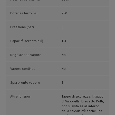
Potenza ferro (W)
750
Pressione (bar)
3
Capacità serbatoio (l)
1.3
Regolazione vapore
No
Vapore continuo
No
Spia pronto vapore
Sì
Altre funzioni
Tappo di sicurezza: Il tappo
di Vaporella, brevetto Polti,
non si svita se all'interno
della caldaia c'è anche una